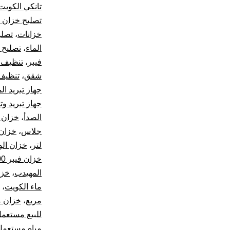
تانكي الكويت
تصليح خزان ا
خزانات
،
تصلي
الماء
،
تصليح 
فيبر
،
تنظيف ت
شقق
،
تنظيف
جهاز تبريد الم
جهاز تبريد و
الصدأ
،
خزان 2000 لتر
جلاس
،
خزان ال
لتر
،
خزان ال
خزان فيبر 10000 لتر
المهيدب
،
خزا
ماء الكويت
،
مربع
،
خزان م
للبيع مستعم
مياه مستعمل 