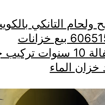
ح ولحام التانكي بالكوي
60651553 بيع خزانات
بالكفالة 10 سنوات تركيب
 خزان الماء