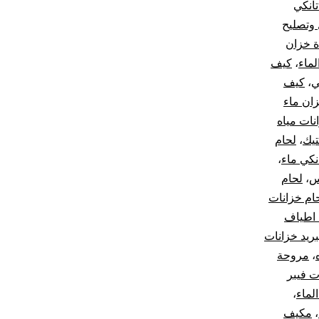
انكي
وتصليح
ة خزان
لماء
،
كيف
ي
،
كيف
زان ماء
نات مياه
تيك
،
لحام
نكي ماء
،
س
،
لحام
ام خزانات
اطياف
بريد خزانات
،
مروحة
ت فيبر
لماء
،
،
مكيف