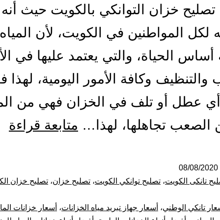
صليح خزان التوانكي بالكويت حيث أنه أ
 لكل المواطنين في الكويت، لأن المياه
 أساس الحياة، والتي يعتمد عليها في الأ
والتنظيف وكافة الأمور اليومية، لهذا ف
ي عطل أو تلف في الخزان فهي من ال
تص
 الصعب تجاهلها، لهذا…
متابعة قراءة
ول
ال
08/08/2020
يح تانكى الكويت
،
تصليح توانكي الكويت
،
تصليح خزان
،
تصليح خزان الك
با
عار تانكي الوطني
،
أسعار جهاز تبريد مياه الخزانات
،
أسعار خزانات الماء
53