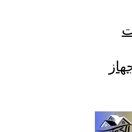
ت
 جهاز