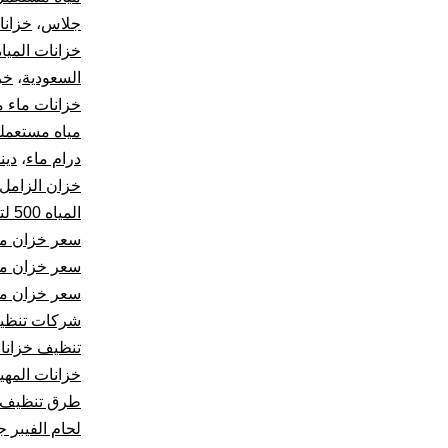
جلاس
،
خزانا
خزانات المياه
السعودية
،
خز
خزانات ماء م
مياه مستعملة
درام ماء
،
دين
خزان الزامل 1000 لت
المياه 500 لتر
سعر خزان ماء 1000 لتر ا
سعر خزان ماء 500 
سعر خزان مياه 500
شركات تنظيف
تنظيف خزانا
خزانات المه
طرق تنظيف ا
لحام الفيبر 