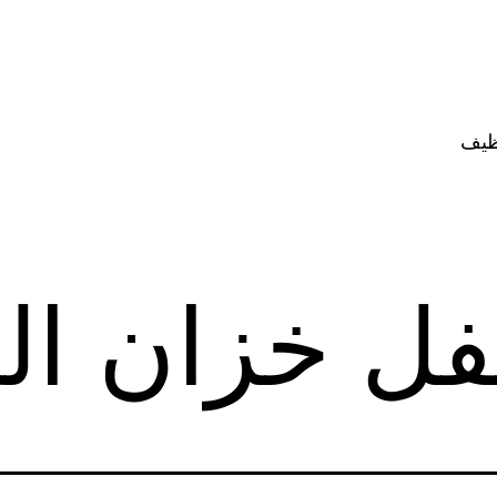
ظيف
ل خزان الم