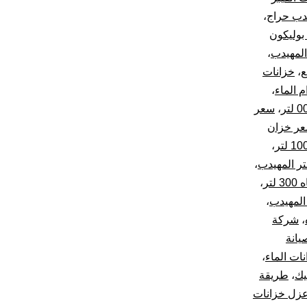
دب حراج
،
بوليكون
المهيدب
،
ع
،
خزانات
م الماء
،
،
سعر
ر خزان
،
،
تر
،
،
،
شركة
يانة
ات الماء
،
يك
،
طريقة
زل خزانات