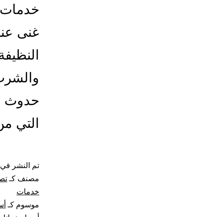
خدمات ت
غنى عنه
النظيفة
والشرب 
حدوث أ
التي من
تم النشر في
مصنف كـ
تصل
خدمات
موسوم كـ
أس