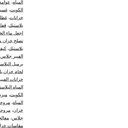
المياه
،
عوامة
الكويت
،
غسيل
خزانات
،
غطاء
بلاستيك
،
قفل 
اجعل ماء الخ
تصلح خزان م
بلاستيك
،
كيفي
الفيبر جلاس
،
برميل البلاس
لحام خزان بل
خزانات الفيب
المياه البلاست
الكويت
،
مبرد
المياه
،
مروحة 
خزان
،
مروحه 
جلاس
،
معالج
مقاسات خزان