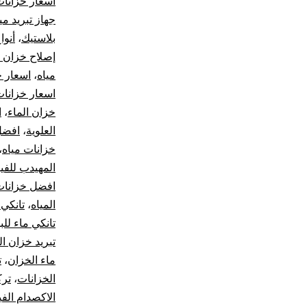
أسعار خزانا
جهاز تبريد مي
بلاستيك
،
أنوا
إصلاح خزان ا
مياه
،
اسعار خزان
اسعار خزانات
خزان الماء
،
ا
العلوية
،
افضل 
خزانات مياه
،
المهيدب للفي
افضل خزانات 
المياه
،
تانكي 
تانكي ماء للب
تبريد خزان ال
ماء الخزان
،
ت
الخزانات
،
ترك
الاكصدام الفي