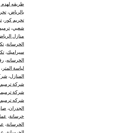
طريقه لهدم 
بالرياض
،
تخر
تخريم كور
،
ت
شعبي
،
ترميم
منازل الريا
الخرسانة
،
تك
سيراميك
،
تك
الخرسانه
،
رف
لياسة المتر
،
المنازل
،
شركا
شركة ترميم 
شركة ترميما
شركه ترميم ا
الجدران
،
صار
خرسانة
،
عما
الخرسانة
،
عم
الخرسانة
،
عم