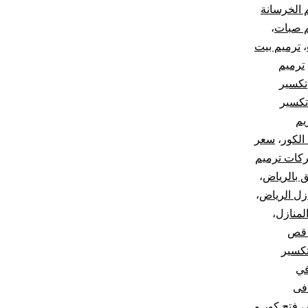
 الخرسانة
م صبات
،
،
ترميم بيت
ترميم
تكسير
تكسير
يم
الكور
،
سعر
كات ترميم
 بالرياض
،
زل الرياض
،
لمنازل
،
 قص
كسير
في
فى
،
فتح كور و