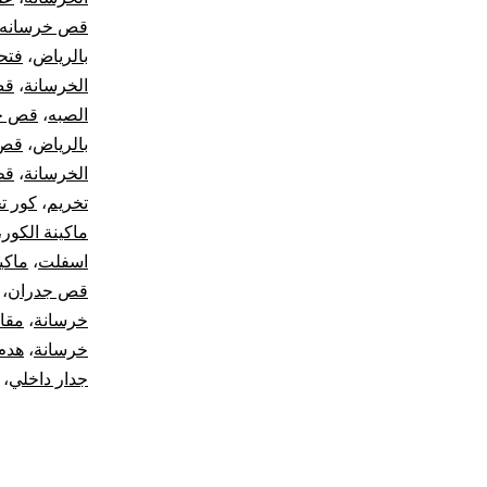
قص خرسانه
بالرياض
،
فتح
الخرسانة
،
قص
الصبه
،
قص جد
بالرياض
،
قص 
الخرسانة
،
قط
تخريم
،
كور ت
ماكينة الكور
،
اسفلت
،
ماكي
قص جدران
،
خرسانة
،
مقا
خرسانة
،
هدم
جدار داخلي
،