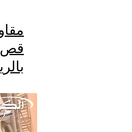
مقاو
قص ت
بالر