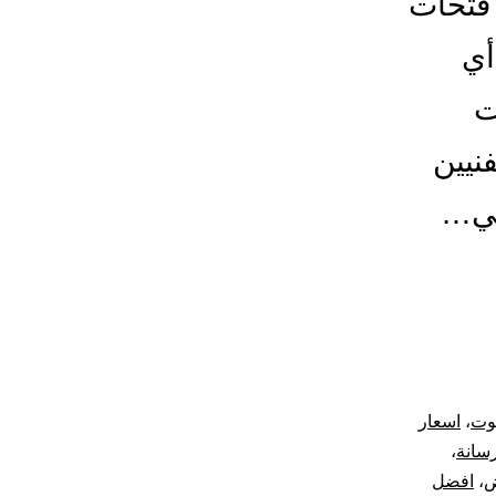
فتحات
أي
ات
نيين
في…
يوت
،
اسعار
رسانة
،
ض
،
افضل