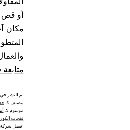
المقاول
أو قص د
مكان آخ
المتطور
والعما
متابعة 
تم النشر في
مصنف كـ
خد
موسوم كـ
أس
فتحات الكور
افضل شركة 