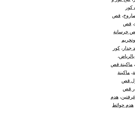
 كور
صاروخ
،
قص
،
قص
 خرسانة
تخريم
 جدار
،
كور
الرياض
،
ماكينة قص
ة
،
ماكينة
ل قص
ر قص
غرفتين
،
هدم
هدم حوائط