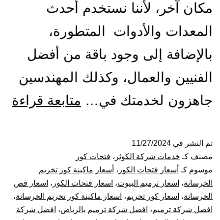
مكان آخر، لأننا نستخدم أحدث
المعدات والأدوات المتطورة،
بالإضافة إلى وجود باقة من أفضل
الفنيين والعمال، وكذلك المهندسين
مق
جاهزون لخدمتك في…
متابعة قراءة
فت
كو
تم النشر في
11/27/2024
مصنف كـ
خدمات شركة الكوثر
،
فتحات كور
با
موسوم كـ
أسعار فتحات الكور
،
أسعار ماكينة كور تخريم
الخرسانة
،
اسعار ترميم البيوت
،
اسعار فتحات الكور
،
اسعار قص
قص
الخرسانة
،
اسعار كور تخريم
،
اسعار ماكينة كور تخريم الخرسانة
،
افضل شركة ترميم
،
افضل شركة ترميم بالرياض
،
افضل شركة
تخ