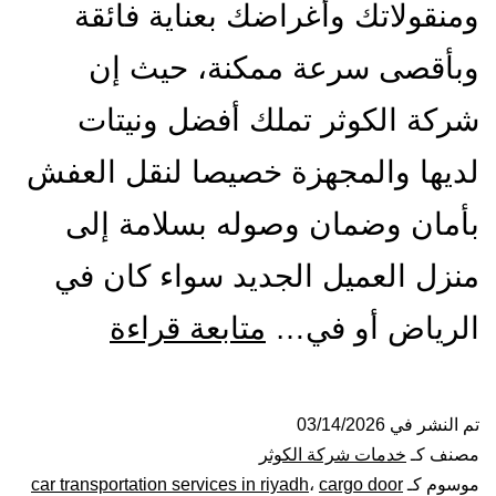
ومنقولاتك وأغراضك بعناية فائقة
وبأقصى سرعة ممكنة، حيث إن
شركة الكوثر تملك أفضل ونيتات
لديها والمجهزة خصيصا لنقل العفش
بأمان وضمان وصوله بسلامة إلى
منزل العميل الجديد سواء كان في
ونيت
الرياض أو في…
متابعة قراءة
نقل
عفش
تم النشر في
03/14/2026
مصنف كـ
خدمات شركة الكوثر
بالرياض|
موسوم كـ
cargo door
،
car transportation services in riyadh