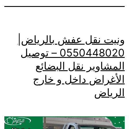
ونيت نقل عفش بالرياض|
0550448020 – توصيل
المشاوير نقل البضائع
الأغراض داخل و خارج
الرياض