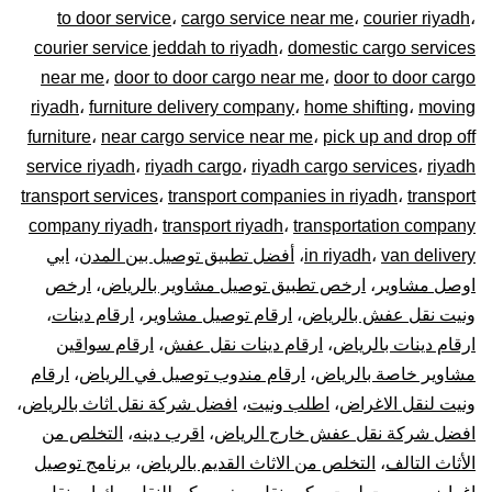
to door service
،
cargo service near me
،
courier riyadh
،
0448020
courier service jeddah to riyadh
،
domestic cargo services
near me
،
door to door cargo near me
،
door to door cargo
–
riyadh
،
furniture delivery company
،
home shifting
،
moving
توصيل
furniture
،
near cargo service near me
،
pick up and drop off
service riyadh
،
riyadh cargo
،
riyadh cargo services
،
riyadh
المشاوير
transport services
،
transport companies in riyadh
،
transport
company riyadh
،
transport riyadh
،
transportation company
نقل
van delivery
،
in riyadh
،
أفضل تطبيق توصيل بين المدن
،
ابي
اوصل مشاوير
،
ارخص تطبيق توصيل مشاوير بالرياض
،
ارخص
البضائع
ونيت نقل عفش بالرياض
،
ارقام توصيل مشاوير
،
ارقام دينات
،
الأغراض
ارقام دينات بالرياض
،
ارقام دينات نقل عفش
،
ارقام سواقين
مشاوير خاصة بالرياض
،
ارقام مندوب توصيل في الرياض
،
ارقام
داخل
ونيت لنقل الاغراض
،
اطلب ونيت
،
افضل شركة نقل اثاث بالرياض
،
افضل شركة نقل عفش خارج الرياض
،
اقرب دينه
،
التخلص من
و
الأثاث التالف
،
التخلص من الاثاث القديم بالرياض
،
برنامج توصيل