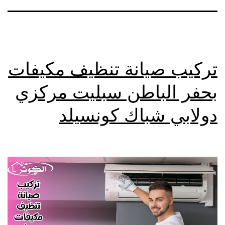
تركيب صيانة تنظيف مكيفات
بحفر الباطن سبليت مركزي
دولابي شباك كونسيلد