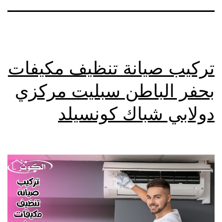
تركيب صيانة تنظيف مكيفات
بحفر الباطن سبليت مركزي
دولابي شباك كونسيلد