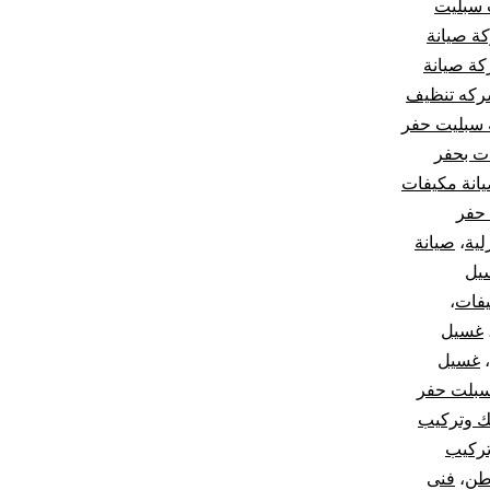
 سبليت
ة صيانة
ة صيانة
كه تنظيف
 سبليت حفر
ت بحفر
انة مكيفات
حفر
لية
،
صيانة
يل
فات
،
غسيل
،
غسيل
بلت حفر
 وتركيب
ركيب
اطن
،
فنى