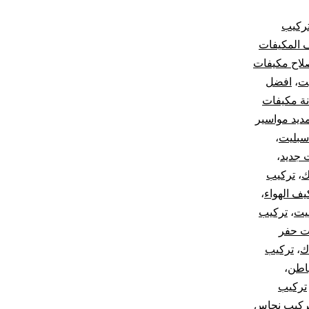
تركيب
 المكيفات
لاح مكيفات
ت
،
افضل
ة مكيفات
ديد مواسير
سبليت
،
 جديد
،
ك
،
تركيب
ف الهواء
،
يت
،
تركيب
ت حفر
ك
،
تركيب
باطن
،
تركيب
ركيب نحاس