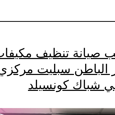
ب صيانة تنظيف مكيفا
 الباطن سبليت مركزي
بي شباك كونسيلد