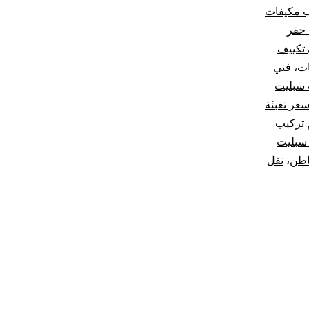
ب مكيفات
 حفر
تكييف
ات
،
فني
 سبليت
عر تعبئة
 تركيب
سبليت
اطن
،
نقل