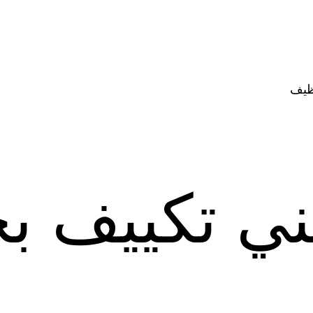
ظيف
ني تكييف ب