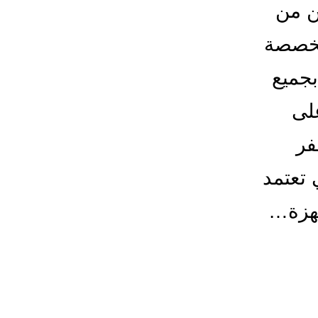
ن من
تخصصة
بجميع
لى
فر
 تعتمد
جهزة…