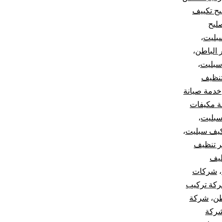
يح تكييف
ليح
بليت
،
 الباطن
،
سبليت
،
نظيف
خدمة صيانة
ة مكيفات
بليت
،
يف سبليت
،
 تنظيف
يف
،
شركات
كة تركيب
طن
،
شركة
ركة