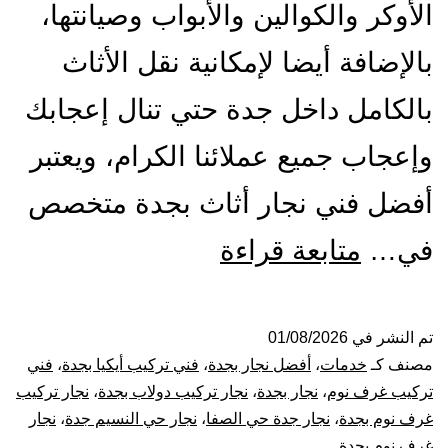
الأوكر والكوالين والأبواب وصيانتها،
بالإضافة أيضا لإمكانية نقل الأثاث
بالكامل داخل جدة حتي تنال إعجابك
وإعجاب جميع عملائنا الكرام، ويعتبر
أفضل فني نجار أثاث بجدة متخصص
أفضل
في…
متابعة قراءة
نجار
بجدة
تم النشر في
01/08/2026
مصنف كـ
خدمات
،
أفضل نجار بجدة
،
فني تركيب أيكيا بجدة
،
فني
|
تركيب غرف نوم
،
نجار بجدة
،
نجار تركيب دولاب بجدة
،
نجار تركيب
غرف نوم بجدة
،
نجار جدة حي الصفا
،
نجار حي النسيم جدة
،
نجار
0001116964-
غرف نوم بجدة