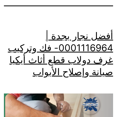
أفضل نجار بجدة |
0001116964- فك وتركيب
غرف دولاب قطع أثاث أيكيا
صيانة وإصلاح الأبواب