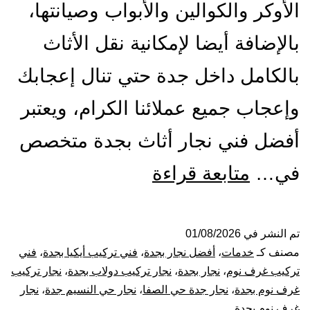
الأوكر والكوالين والأبواب وصيانتها،
بالإضافة أيضا لإمكانية نقل الأثاث
بالكامل داخل جدة حتي تنال إعجابك
وإعجاب جميع عملائنا الكرام، ويعتبر
أفضل فني نجار أثاث بجدة متخصص
أفضل
في…
متابعة قراءة
نجار
بجدة
تم النشر في
01/08/2026
مصنف كـ
خدمات
،
أفضل نجار بجدة
،
فني تركيب أيكيا بجدة
،
فني
|
تركيب غرف نوم
،
نجار بجدة
،
نجار تركيب دولاب بجدة
،
نجار تركيب
غرف نوم بجدة
،
نجار جدة حي الصفا
،
نجار حي النسيم جدة
،
نجار
0001116964-
غرف نوم بجدة