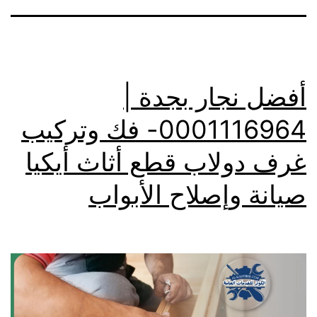
أفضل نجار بجدة |
0001116964- فك وتركيب
غرف دولاب قطع أثاث أيكيا
صيانة وإصلاح الأبواب