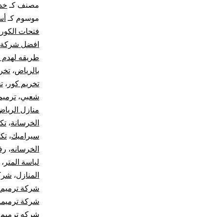
مصنف كـ
خد
موسوم كـ
أس
فتحات الكور
افضل شركة 
طريقه لهدم 
بالرياض
،
تخر
تخريم كور
،
ت
شعبي
،
ترميم
منازل الريا
الخرسانة
،
تك
سيراميك
،
تك
الخرسانه
،
رف
لياسة المتر
،
المنازل
،
شركا
شركة ترميم 
شركة ترميما
شركه ترميم ا