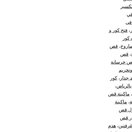
كسير
في
فى
،
فتح كور و
 كور
صاروخ
،
قص
،
قص
 خرسانة
تخريم
 جدار
،
كور
الرياض
،
ماكينة قص
ة
،
ماكينة
ل قص
ر قص
غرفتين
،
هدم