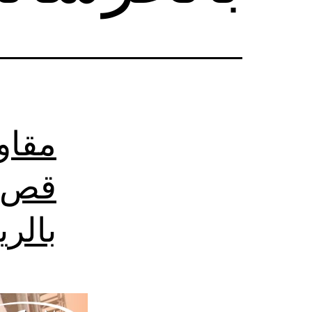
مقاو
قص ت
بالر