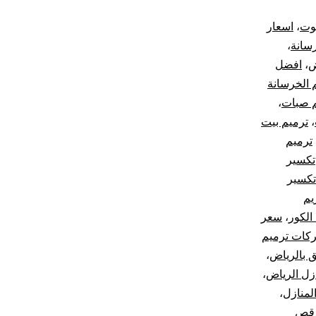
يوت
،
اسعار
رسانة
،
ض
،
افضل
 الخرسانة
م صبات
،
،
ترميم بيت
ترميم
تكسير
تكسير
يم
الكور
،
سعر
كات ترميم
 بالرياض
،
زل الرياض
،
لمنازل
،
 قص