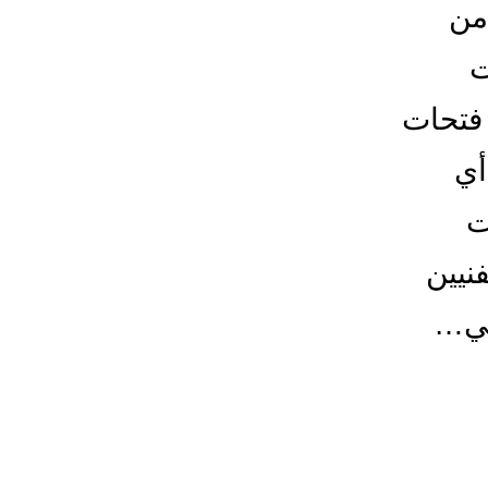
من
ت
فتحات
أي
ات
نيين
في…