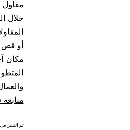
مقاول ف
خلال ال
المقاول
أو قص د
مكان آخ
المتطور
والعما
متابعة 
تم النشر في