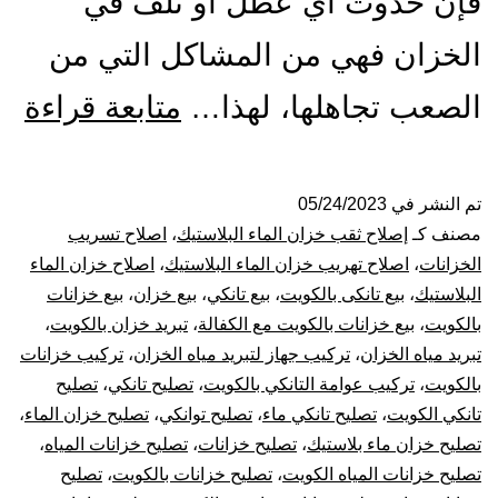
فإن حدوث أي عطل أو تلف في
الخزان فهي من المشاكل التي من
تص
الصعب تجاهلها، لهذا…
متابعة قراءة
ول
الت
تم النشر في
05/24/2023
مصنف كـ
إصلاح ثقب خزان الماء البلاستيك
،
اصلاح تسريب
با
الخزانات
،
اصلاح تهريب خزان الماء البلاستيك
،
اصلاح خزان الماء
البلاستيك
،
بيع تانكى بالكويت
،
بيع تانكي
،
بيع خزان
،
بيع خزانات
53
بالكويت
،
بيع خزانات بالكويت مع الكفالة
،
تبريد خزان بالكويت
،
تبريد مياه الخزان
،
تركيب جهاز لتبريد مياه الخزان
،
تركيب خزانات
بيع
بالكويت
،
تركيب عوامة التانكي بالكويت
،
تصليح تانكي
،
تصليح
خز
تانكي الكويت
،
تصليح تانكي ماء
،
تصليح توانكي
،
تصليح خزان الماء
،
تصليح خزان ماء بلاستيك
،
تصليح خزانات
،
تصليح خزانات المياه
،
بال
تصليح خزانات المياه الكويت
،
تصليح خزانات بالكويت
،
تصليح