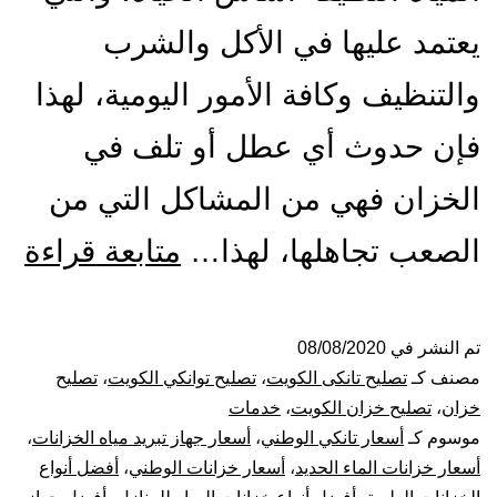
يعتمد عليها في الأكل والشرب
والتنظيف وكافة الأمور اليومية، لهذا
فإن حدوث أي عطل أو تلف في
الخزان فهي من المشاكل التي من
تص
الصعب تجاهلها، لهذا…
متابعة قراءة
ول
الت
تم النشر في
08/08/2020
مصنف كـ
تصليح تانكى الكويت
،
تصليح توانكي الكويت
،
تصليح
با
خزان
،
تصليح خزان الكويت
،
خدمات
موسوم كـ
أسعار تانكي الوطني
،
أسعار جهاز تبريد مياه الخزانات
،
53
أسعار خزانات الماء الحديد
،
أسعار خزانات الوطني
،
أفضل أنواع