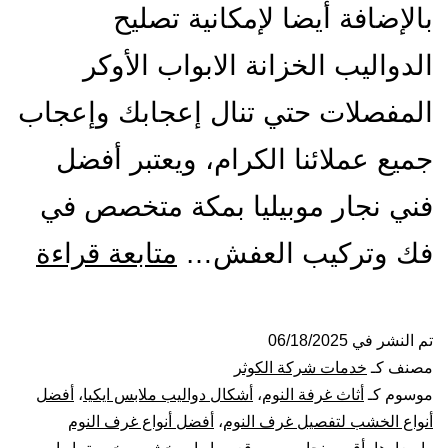
بالإضافة أيضا لإمكانية تصليح
الدواليب الخزانة الابواب الأوكر
المفصلات حتي تنال إعجابك وإعجاب
جميع عملائنا الكرام، ويعتبر أفضل
فني نجار موبيليا بمكة متخصص في
أفض
فك وتركيب العفش…
متابعة قراءة
معل
نجار
تم النشر في
06/18/2025
مصنف كـ
خدمات شركة الكوثر
بمك
موسوم كـ
أثاث غرفة النوم
،
أشكال دواليب ملابس ايكيا
،
أفضل
أنواع الخشب لتفصيل غرف النوم
،
أفضل أنواع غرف النوم
فك