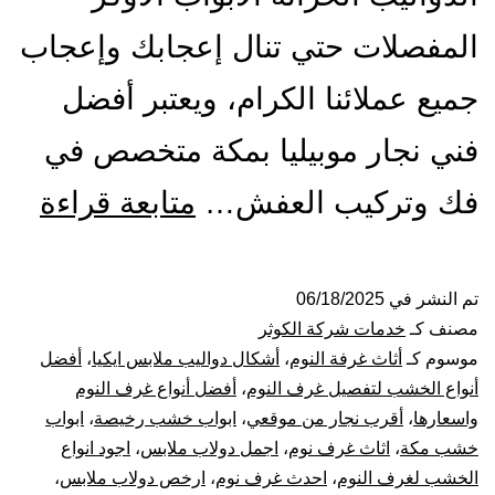
المفصلات حتي تنال إعجابك وإعجاب
جميع عملائنا الكرام، ويعتبر أفضل
فني نجار موبيليا بمكة متخصص في
أفض
فك وتركيب العفش…
متابعة قراءة
معل
نجار
تم النشر في
06/18/2025
مصنف كـ
خدمات شركة الكوثر
بمك
موسوم كـ
أثاث غرفة النوم
،
أشكال دواليب ملابس ايكيا
،
أفضل
أنواع الخشب لتفصيل غرف النوم
،
أفضل أنواع غرف النوم
فك
واسعارها
،
أقرب نجار من موقعي
،
ابواب خشب رخيصة
،
ابواب
خشب مكة
،
اثاث غرف نوم
،
اجمل دولاب ملابس
،
اجود انواع
و
الخشب لغرف النوم
،
احدث غرف نوم
،
ارخص دولاب ملابس
،