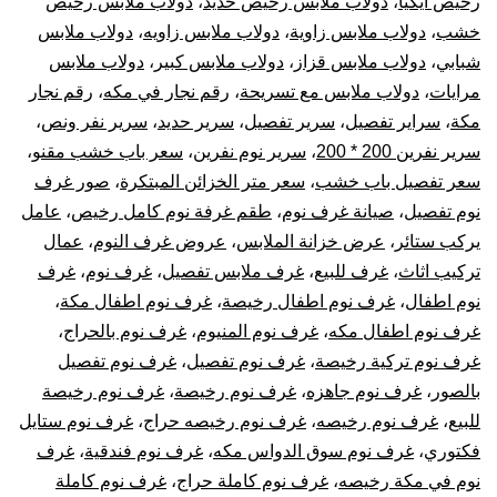
رخيص ايكيا
،
دولاب ملابس رخيص حديد
،
دولاب ملابس رخيص
خشب
،
دولاب ملابس زاوية
،
دولاب ملابس زاويه
،
دولاب ملابس
شبابي
،
دولاب ملابس قزاز
،
دولاب ملابس كبير
،
دولاب ملابس
مرايات
،
دولاب ملابس مع تسريحة
،
رقم نجار في مكه
،
رقم نجار
مكة
،
سراير تفصيل
،
سرير تفصيل
،
سرير حديد
،
سرير نفر ونص
،
سرير نفرين 200 * 200
،
سرير نوم نفرين
،
سعر باب خشب مقنو
،
سعر تفصيل باب خشب
،
سعر متر الخزائن المبتكرة
،
صور غرف
نوم تفصيل
،
صيانة غرف نوم
،
طقم غرفة نوم كامل رخيص
،
عامل
يركب ستائر
،
عرض خزانة الملابس
،
عروض غرف النوم
،
عمال
تركيب اثاث
،
غرف للبيع
،
غرف ملابس تفصيل
،
غرف نوم
،
غرف
نوم اطفال
،
غرف نوم اطفال رخيصة
،
غرف نوم اطفال مكة
،
غرف نوم اطفال مكه
،
غرف نوم المنيوم
،
غرف نوم بالحراج
،
غرف نوم تركية رخيصة
،
غرف نوم تفصيل
،
غرف نوم تفصيل
بالصور
،
غرف نوم جاهزه
،
غرف نوم رخيصة
،
غرف نوم رخيصة
للبيع
،
غرف نوم رخيصه
،
غرف نوم رخيصه حراج
،
غرف نوم ستايل
فكتوري
،
غرف نوم سوق الدواس مكه
،
غرف نوم فندقية
،
غرف
نوم في مكة رخيصه
،
غرف نوم كاملة حراج
،
غرف نوم كاملة