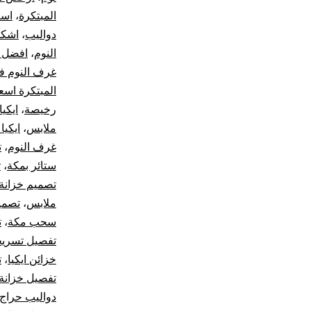
المبتكرة
،
اسع
دواليب
،
اشكا
النوم
،
افضل 
غرف النوم ف
المبتكرة اسع
رخيصة
،
ايكيا ax
ملابس
،
ايكيا
غرف النوم
،
ت
ستائر بمكة
،
ت
تصميم خزانة
ملابس
،
تصمي
سحب مكة
،
ت
تفصيل تسري
خزائن ايكيا
،
ت
تفصيل خزانة
دواليب حراج