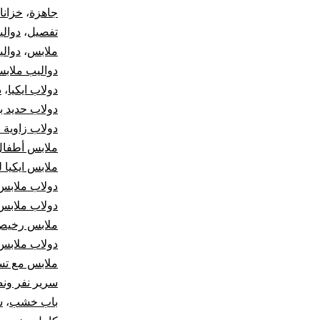
جاهزة
،
خزانا
تفصيل
،
دوال
ملابس
،
دوال
دواليب ملاب
دولاب ايكيا
،
د
دولاب حديد ب
دولاب زاوية 
ملابس أطفال
ملابس ايكيا ل
دولاب ملابس
دولاب ملابس
ملابس رخيص
دولاب ملابس
ملابس مع تس
سرير نفر ون
باب خشب
،
س