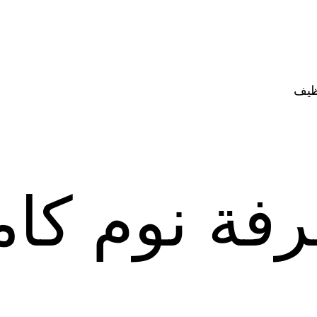
ظيف
فة نوم كام