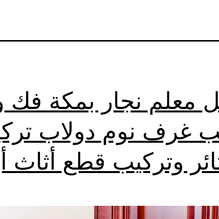
 معلم نجار بمكة فك و
ب غرف نوم دولاب ترك
ائر وتركيب قطع أثاث أي