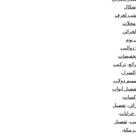
شكال
خشب لغرف
محلات
لخزائن
 نوم
ا دواليب
خفيضات
ائع
،
تركيب
المنزل
،
ميم دولاب
فصيل ابواب
كسات
،
ائن
،
تفصيل
خزانات
،
يب
،
تفصيل
ب مكة
،