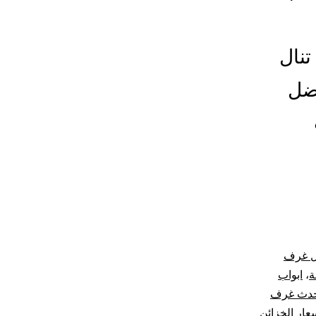
تنال
فضل
ل غرف
ة
،
ابواب
دث غرف
عار الخزائن