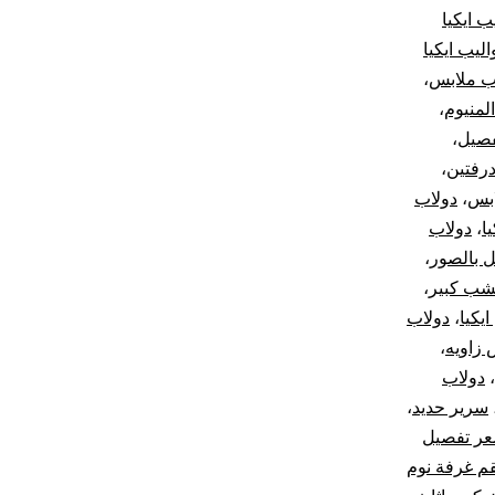
ب ايكيا
اليب ايكيا
ب ملابس
،
لمنيوم
،
فصيل
،
درفتين
،
ابس
،
دولاب
ا
،
دولاب
 بالصور
،
شب كبير
،
يكيا
،
دولاب
 زاويه
،
،
دولاب
سرير حديد
،
ر تفصيل
م غرفة نوم