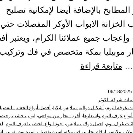
المطابخ بالإضافة أيضا لإمكانية تصليح
ب الخزانة الابواب الأوكر المفصلات حتي 
وإعجاب جميع عملائنا الكرام، ويعتبر أ
ر موبيليا بمكة متخصص في فك وتركيب
أفضل
…
متابعة قراءة
معلم
نجار
06/18/2025
مات شركة الكوثر
بمكة
اث غرفة النوم
،
أشكال دواليب ملابس ايكيا
،
أفضل أنواع الخشب لتفصي
نواع غرف النوم واسعارها
،
أقرب نجار من موقعي
،
ابواب خشب رخيص
فك
ثاث غرف نوم
،
اجمل دولاب ملابس
،
اجود انواع الخشب لغرف النوم
،
اح
لاب ملابس
،
ارقام نجارين في مكه
،
اسرة تفصيل
،
اسرة نوم نفرين
،
اس