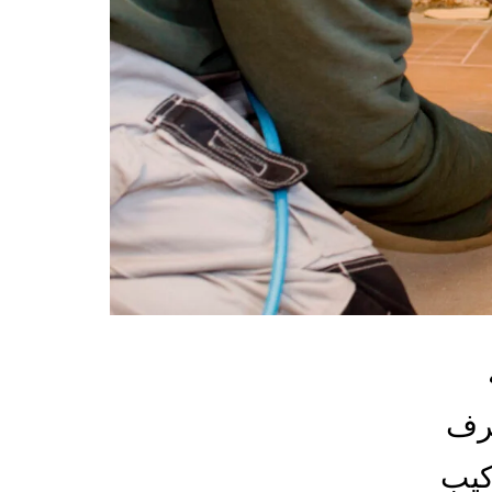
غرف
كيب