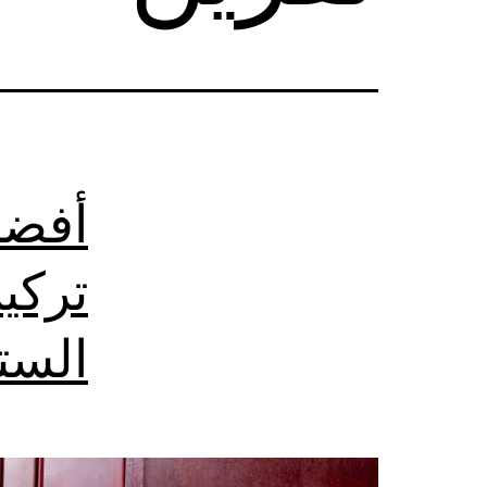
أفضل
تركي
الست