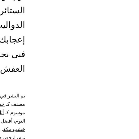
الستائر 
الدوالي
إعجابك 
فني نجا
العفش
تم النشر في
مصنف كـ
خد
موسوم كـ
أث
النوم
،
أفضل أ
خشب مكة
،
ا
نوم
،
ارخص دو