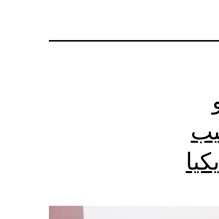
يب
كيا