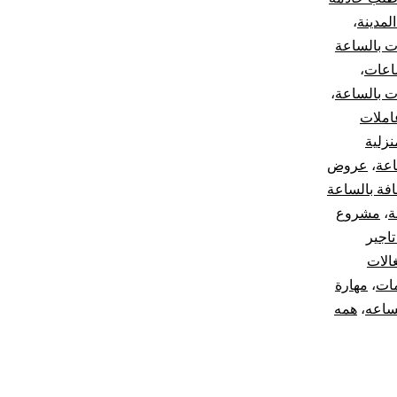
لمدينة
،
ت بالساعة
اعات
،
ت بالساعة
،
املات
نزلية
اعة
،
عروض
فة بالساعة
ة
،
مشروع
اجير
الات
مات
،
مهارة
ساعه
،
همه