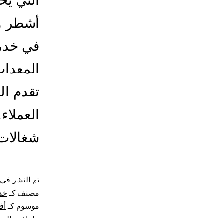
التي يح
أشطر وأ
في خدما
المعدات
تقدم ا
العملاء
شغالات 
تم النشر في
مصنف كـ
خد
موسوم كـ
أف