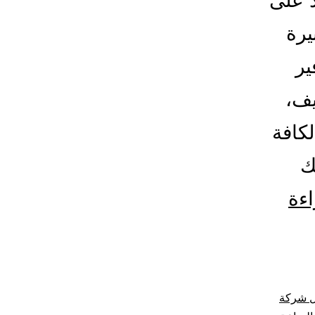
د على
يرة
ير
يف،
كافة
ك
شركة
اءة
شغالات
بالساعة
بالمدينة
 شركة