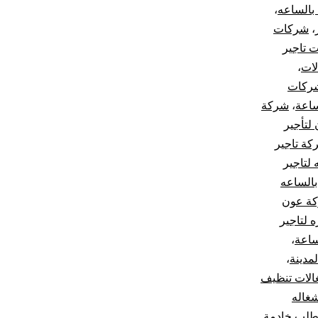
بالساعه
،
،
شركات
 تاجير
لات
،
ركات
ساعة
،
شركة
لتأجير
كة تاجير
لتاجير
الساعه
ة عون
 لتاجير
ساعة
،
مدينة
،
لات تنظيف
غاله
لب خادمة