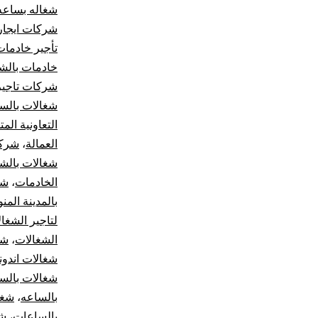
شغاله بساعه
شركات ايجار
تأجير خادمات
خادمات بالشه
شركات تاجير
شغالات بالسا
التعاونية الم
العمالة
،
شركة
شغالات بالش
الخادمات
،
شر
بالمدينة المن
لتاجير الشغا
الشغالات
،
شر
شغالات اندون
شغالات بالسا
بالساعه
،
شغا
بالساعات
،
شغ