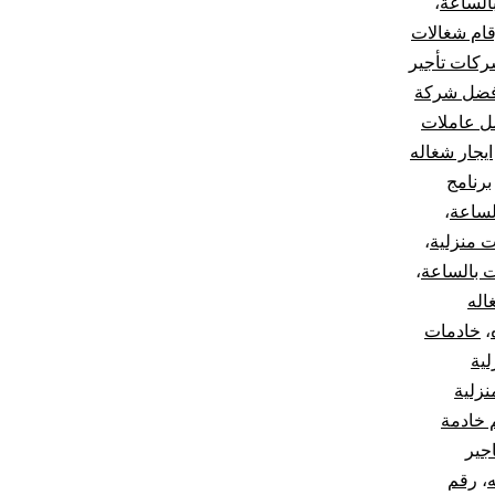
الساعة
،
قام شغالات
كات تأجير
فضل شركة
ل عاملات
ايجار شغاله
برنامج
لساعة
،
ت منزلية
،
 بالساعة
،
اله
،
خادمات
ية
نزلية
 خادمة
جير
،
رقم