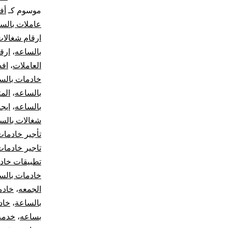
موسوم كـ
أف
عاملات بالس
ارقام شغالات
بالساعه
،
ارق
العاملات
،
افض
خادمات بالس
بالساعه
،
الم
بالساعه
،
ايج
شغالات بالس
تأجير خادمات
تاجير خادمات
تطبيقات خاد
خادمات بالس
الجمعه
،
خادم
بالساعة
،
خاد
بساعه
،
خدمة