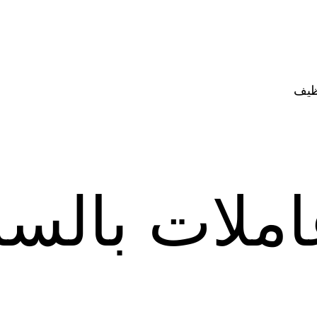
ظيف
املات بالس