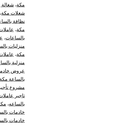
مكة
،
شغالة ب
شغلات مكة
،
نظافة بالسا
مكة
،
عاملات
بالساعات
،
عا
منزليات بالس
مكة
،
عاملات 
منزلية بالسا
عروض خادما
بالساعة مكة
مشروع تأجير
تاجير عاملات
بالساعه
،
مكت
خادمات بالس
خادمات بالس