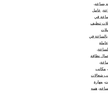
ه بساعه
،
عة
،
عامل
ساعة في
لات تنظيف
لات
بالساعة في
املة
لساعة
،
مال نظافة
ساعة
،
،
مكاتب
ب شغالات
ت
،
مهارة
ساعه
،
همه