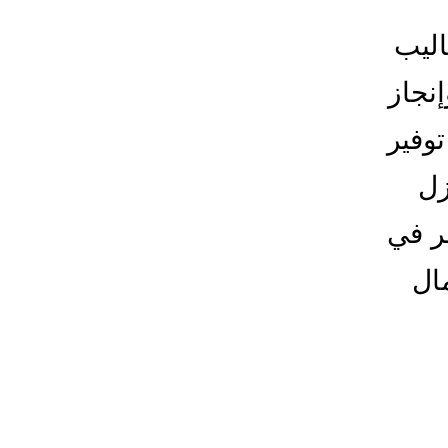
اليب
نجاز
توفير
زل
فر في
ال