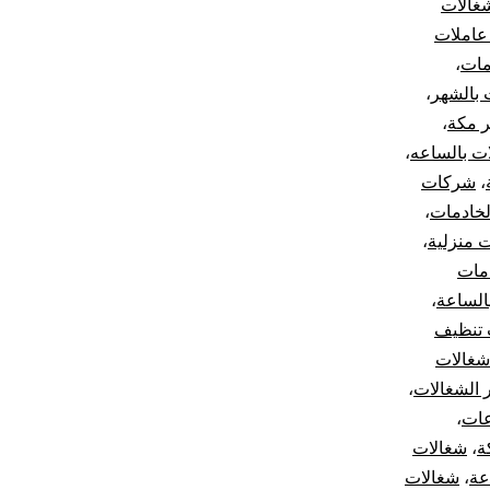
غالات
عاملات
مات
،
 بالشهر
،
ر مكة
،
ت بالساعه
،
،
شركات
الخادمات
،
 منزلية
،
مات
الساعة
،
 تنظيف
شغالات
ر الشغالات
،
عات
،
ة
،
شغالات
عة
،
شغالات