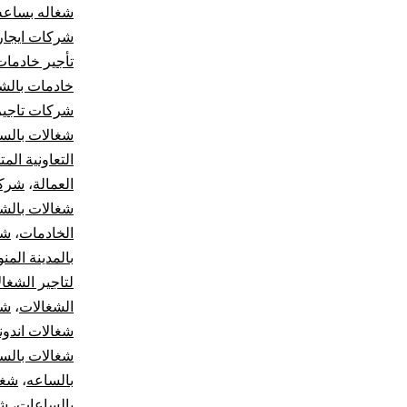
شغاله بساعه
شركات ايجار
تأجير خادمات
خادمات بالشه
شركات تاجير
شغالات بالسا
التعاونية الم
العمالة
،
شركة
شغالات بالش
الخادمات
،
شر
بالمدينة المن
لتاجير الشغا
الشغالات
،
شر
شغالات اندون
شغالات بالسا
بالساعه
،
شغا
بالساعات
،
شغ