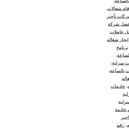
الساعة
،
قام شغالات
كات تأجير
فضل شركة
ل عاملات
ايجار شغاله
برنامج
لساعة
،
ت منزلية
،
 بالساعة
،
اله
،
خادمات
ية
نزلية
 خادمة
جير
،
رقم