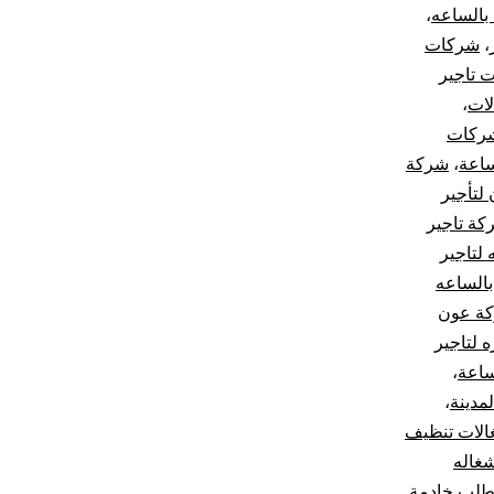
بالساعه
،
،
شركات
 تاجير
لات
،
ركات
ساعة
،
شركة
لتأجير
كة تاجير
لتاجير
الساعه
ة عون
 لتاجير
ساعة
،
مدينة
،
لات تنظيف
غاله
لب خادمة