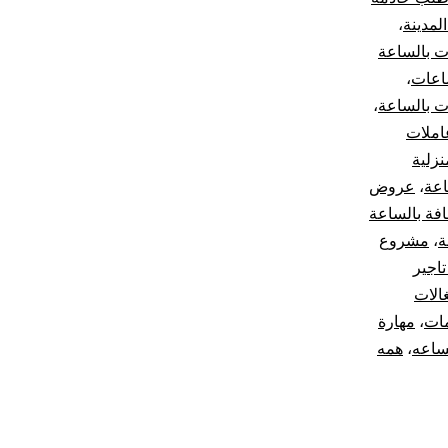
لمدينة
،
ت بالساعة
اعات
،
ت بالساعة
،
املات
نزلية
اعة
،
عروض
فة بالساعة
ة
،
مشروع
اجير
الات
مات
،
مهارة
ساعه
،
همه