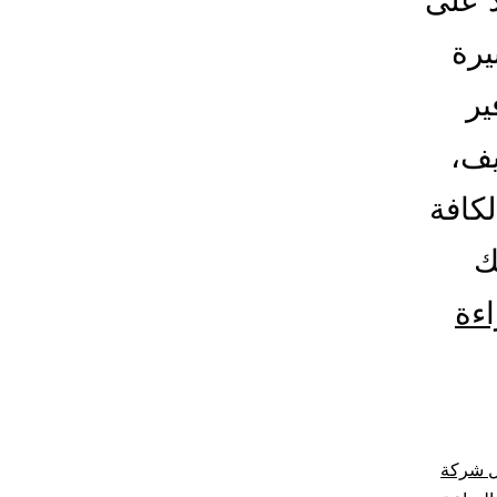
د على
يرة
ير
يف،
كافة
ك
شركة
اءة
شغالات
بالساعة
بالمدينة
 شركة