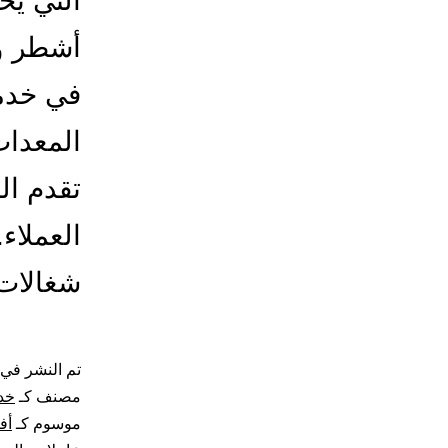
التي يح
أشطر وأ
في خدما
المعدات
تقدم ا
العملاء
شغالات 
تم النشر في
مصنف كـ
خد
موسوم كـ
أف