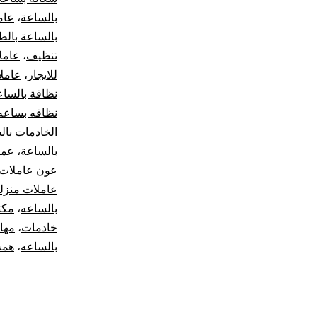
بالساعة
،
عام
بالساعة بالط
تنظيف
،
عامل
للايجار
،
عاملا
نظافة بالساع
نظافه بساعه
الخادمات بال
بالساعة
،
عما
عون عاملات 
عاملات منزلي
بالساعه
،
مكت
خادمات
،
مها
بالساعه
،
همه