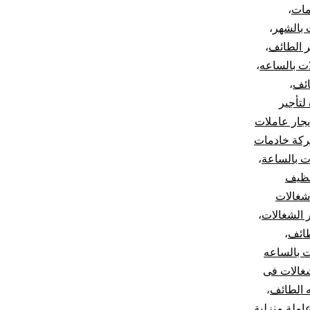
مات
،
 بالشهر
،
 الطائف
،
ت بالساعه
،
ائف
،
لتأجير
جار عاملات
كة خادمات
 بالساعة
،
نظيف
شغالات
ر الشغالات
،
طائف
،
 بالساعه
غالات فى
 الطائف
،
ملة منزلية