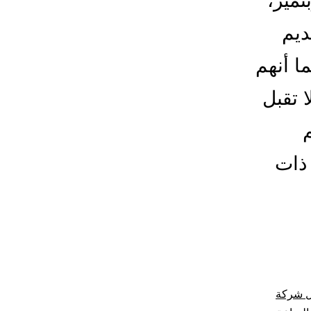
تميز،
ديم
ا أنهم
 تقبل
 ذات
 شركة