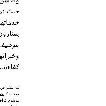
واحسن ا
حيث تمت
خدماتها
يمتازون
بتوظيف 
وخبراته
كفاءة
تم النشر في
مصنف كـ
خد
موسوم كـ
أف