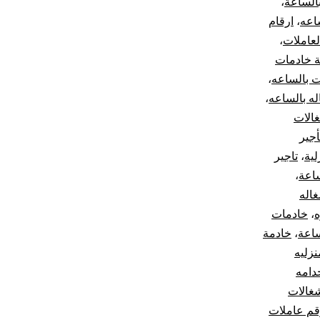
الساعة
،
اعه
،
ارقام
عاملات
،
 خادمات
 بالساعه
،
له بالساعه
،
غالات
أجير
لية
،
تاجير
ساعة
،
اله
ه
،
خادمات
ساعة
،
خادمة
نزليه
دامه
غالات
قم عاملات