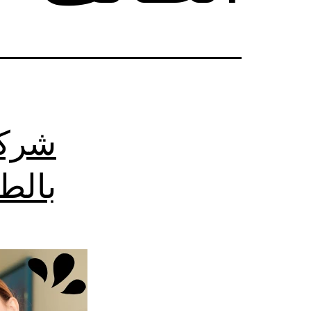
شركة
بالط