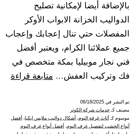
بالإضافة أيضا لإمكانية تصليح
الدواليب الخزانة الابواب الأوكر
المفصلات حتي تنال إعجابك وإعجاب
جميع عملائنا الكرام، ويعتبر أفضل
فني نجار موبيليا بمكة متخصص في
أفض
فك وتركيب العفش…
متابعة قراءة
معل
نجار
تم النشر في
06/18/2025
مصنف كـ
خدمات شركة الكوثر
بمك
موسوم كـ
أثاث غرفة النوم
،
أشكال دواليب ملابس ايكيا
،
أفضل
أنواع الخشب لتفصيل غرف النوم
،
أفضل أنواع غرف النوم
فك