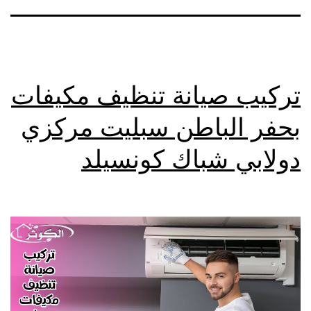
تركيب صيانة تنظيف مكيفات
بحفر الباطن سبليت مركزي
دولابي شباك كونسيلد