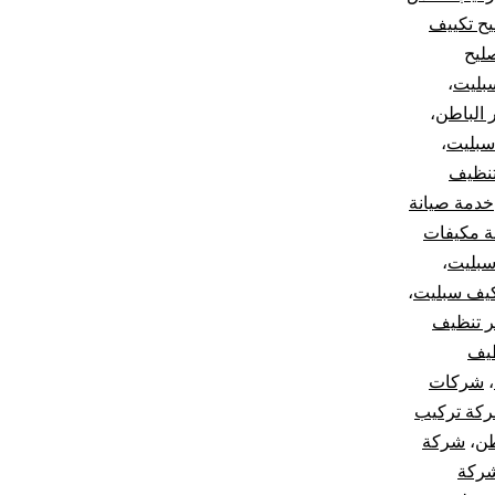
يح تكييف
ليح
بليت
،
 الباطن
،
سبليت
،
نظيف
خدمة صيانة
ة مكيفات
بليت
،
يف سبليت
،
 تنظيف
يف
،
شركات
كة تركيب
طن
،
شركة
ركة