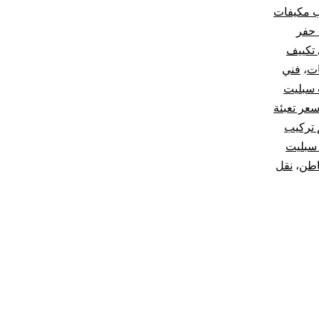
ب مكيفات
 حفر
تكييف
ات
،
فني
 سبليت
عر تعبئة
 تركيب
سبليت
اطن
،
نقل