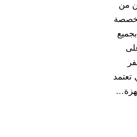
ن من
تخصصة
بجميع
لى
فر
 تعتمد
جهزة…