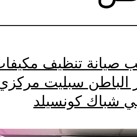
ب صيانة تنظيف مكيفا
 الباطن سبليت مركزي
بي شباك كونسيلد