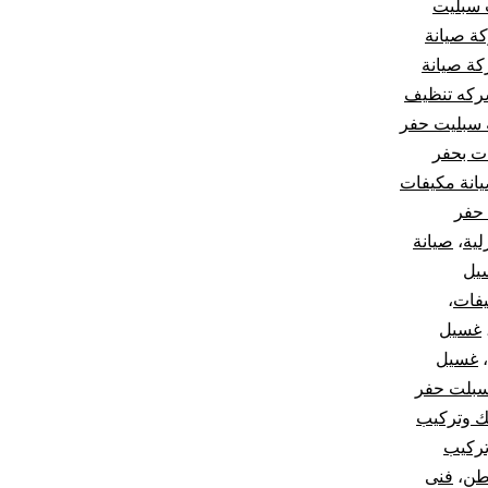
 سبليت
ة صيانة
ة صيانة
كه تنظيف
 سبليت حفر
ت بحفر
انة مكيفات
حفر
لية
،
صيانة
يل
فات
،
غسيل
،
غسيل
بلت حفر
 وتركيب
ركيب
اطن
،
فنى