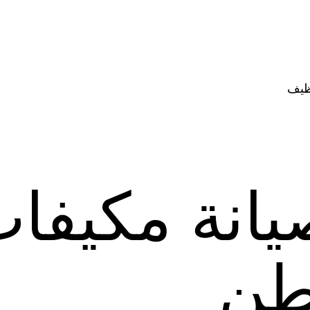
ظيف
يانة مكيفا
اطن