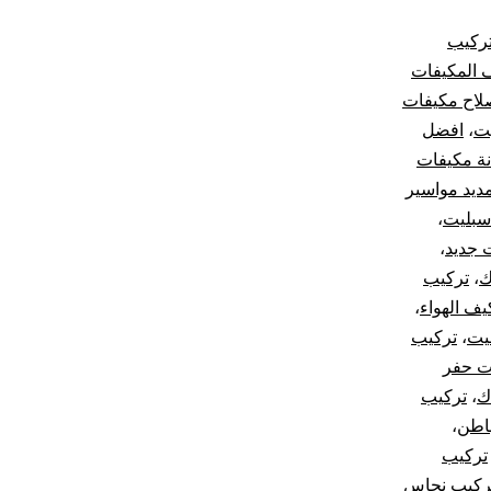
تركيب
 المكيفات
لاح مكيفات
ت
،
افضل
ة مكيفات
ديد مواسير
سبليت
،
 جديد
،
ك
،
تركيب
ف الهواء
،
يت
،
تركيب
ت حفر
ك
،
تركيب
باطن
،
تركيب
ركيب نحاس