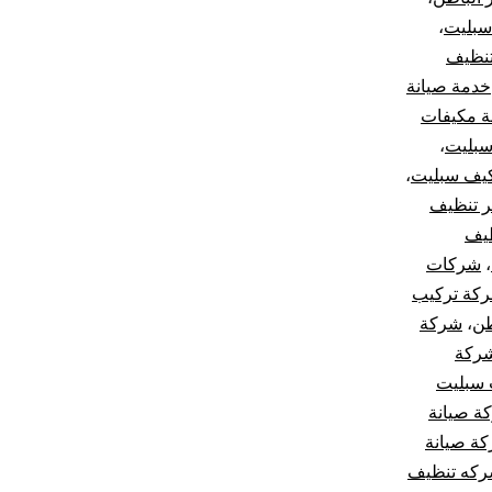
سبليت
،
نظيف
خدمة صيانة
ة مكيفات
بليت
،
يف سبليت
،
 تنظيف
يف
،
شركات
كة تركيب
طن
،
شركة
ركة
 سبليت
ة صيانة
ة صيانة
كه تنظيف