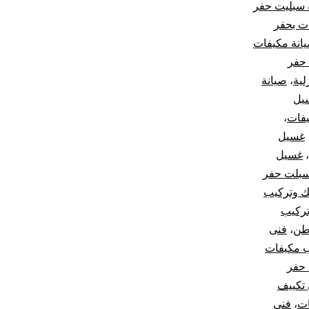
 سبليت حفر
ت بحفر
انة مكيفات
حفر
لية
،
صيانة
يل
فات
،
غسيل
،
غسيل
بلت حفر
 وتركيب
ركيب
اطن
،
فنى
ب مكيفات
 حفر
تكييف
ات
،
فني