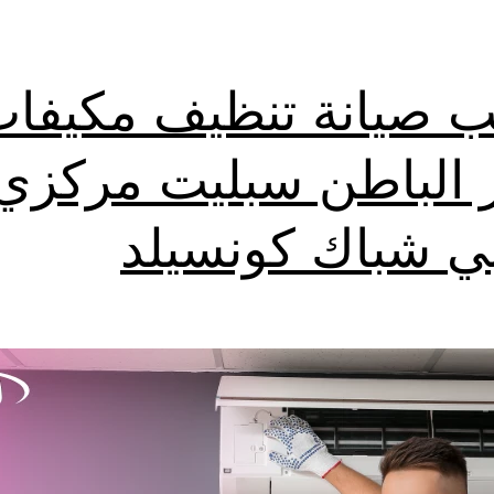
ب صيانة تنظيف مكيفا
 الباطن سبليت مركزي
بي شباك كونسيلد