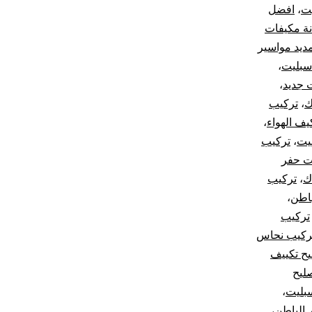
ت
،
افضل
ة مكيفات
ديد مواسير
سبليت
،
 جديد
،
ك
،
تركيب
ف الهواء
،
يت
،
تركيب
ت حفر
ك
،
تركيب
باطن
،
تركيب
ركيب نحاس
يح تكييف
ليح
بليت
،
 الباطن
،