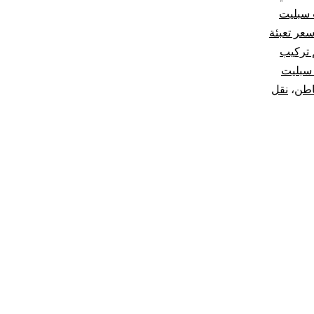
 سبليت
عر تعبئة
 تركيب
سبليت
اطن
،
نقل