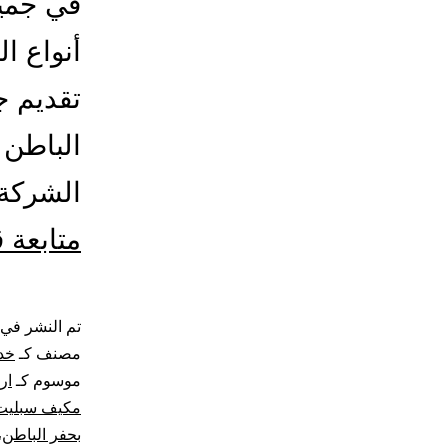
في جميع
أنواع ا
تقديم ج
الباطن 
الشركة 
متابعة 
تم النشر في
مصنف كـ
خد
موسوم كـ
ار
مكيف سبليت
بحفر الباطن
،