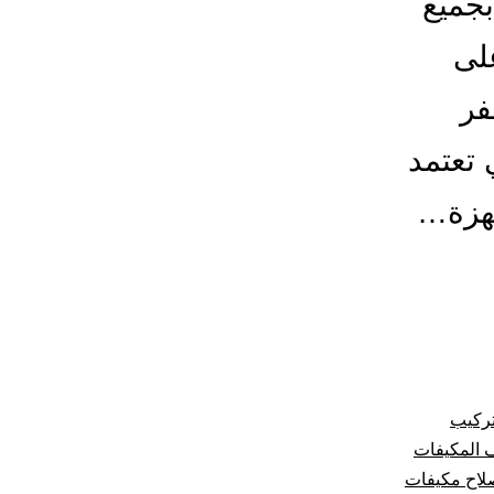
بجميع
لى
فر
 تعتمد
جهزة…
تركيب
 المكيفات
لاح مكيفات