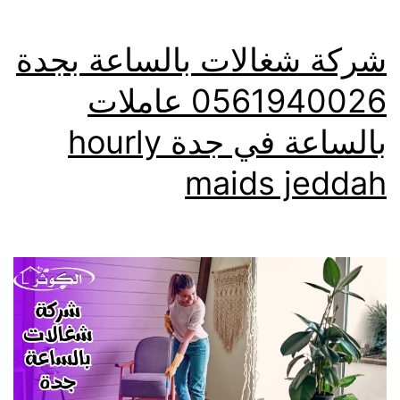
شركة شغالات بالساعة بجدة
0561940026 عاملات
بالساعة في جدة hourly
maids jeddah