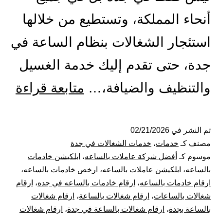
أنحاء المملكة، وتستطيع من خلالها
استئجار الشغالات بنظام الساعة في
جدة، حتى تقدم إليك خدمة الغسيل
شر
والتنظيف والضيافة،…
متابعة قراءة
شغا
بال
تم النشر في
02/21/2026
مصنف كـ
خدمات
،
خدمات الشغالات في جدة
بجد
موسوم كـ
أفضل شركة عاملات بالساعه
،
ابلكيشن خادمات
بالساعه
،
ابلكيشن عاملات بالساعه
،
ارخص خادمات بالساعه
،
026
ارقام خادمات بالساعه
،
ارقام خادمات بالساعه في جده
،
ارقام
شغالات بالساعات
،
ارقام شغالات بالساعة
،
ارقام شغالات
عام
بالساعة بجدة
،
ارقام شغالات بالساعة في جدة
،
ارقام شغالات