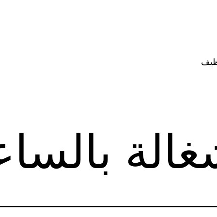
ظيف
الة بالساع