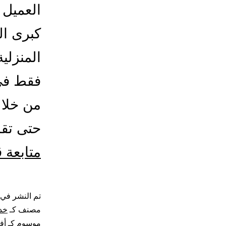
العميل 
كبرى ا
المنزلي
فقط في 
من خلال
حتى تقد
متابعة 
تم النشر في
مصنف كـ
خد
موسوم كـ
أف