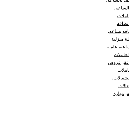
ف بالساعه
،
الساعه
،
املات
نظافة
افه بساعه
،
ة منزلية
ساعه
،
عامله
عاملات
عة
،
عروض
املات
شغالات
،
الات
ه
،
مهارة