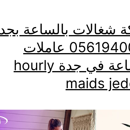
 شغالات بالساعة بجد
0561940026 عاملات
بالساعة في جدة hourly
maids je