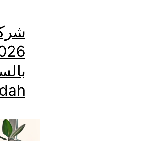
شركة
ddah