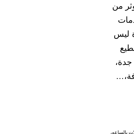
ثر من
مات
ة ليس
طيع
 جدة،
فة،…
ات بالساعه
،