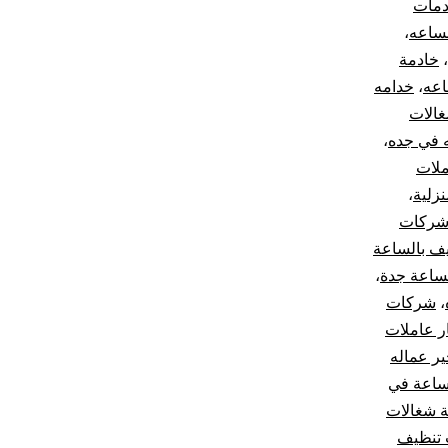
دمات
لساعه
،
،
خادمة
اعه
،
خدامه
الات
 في جده
،
ملات
نزلية
،
ركات
ف بالساعة
ساعة جدة
،
،
شركات
ر عاملات
ر عماله
ساعة في
 شغالات
 تنظيف