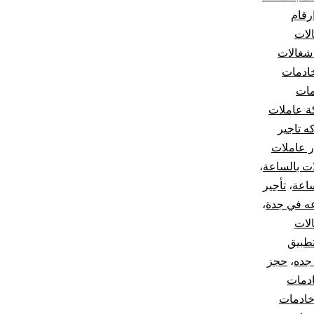
رقام
لات
 شغالات
ادمات
مات
 عاملات
 تاجير
ر عاملات
ات بالساعة
،
ساعة
،
تأجير
عه في جدة
،
لات
طبيق
جده
،
حجز
دمات
ادمات