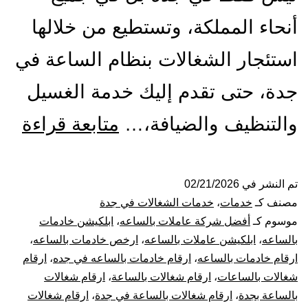
أنحاء المملكة، وتستطيع من خلالها
استئجار الشغالات بنظام الساعة في
جدة، حتى تقدم إليك خدمة الغسيل
شر
والتنظيف والضيافة،…
متابعة قراءة
شغا
بال
تم النشر في
02/21/2026
مصنف كـ
خدمات
،
خدمات الشغالات في جدة
بجد
موسوم كـ
أفضل شركة عاملات بالساعه
،
ابلكيشن خادمات
بالساعه
،
ابلكيشن عاملات بالساعه
،
ارخص خادمات بالساعه
،
026
ارقام خادمات بالساعه
،
ارقام خادمات بالساعه في جده
،
ارقام
شغالات بالساعات
،
ارقام شغالات بالساعة
،
ارقام شغالات
عام
بالساعة بجدة
،
ارقام شغالات بالساعة في جدة
،
ارقام شغالات