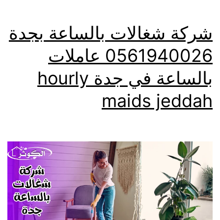
شركة شغالات بالساعة بجدة
0561940026 عاملات
بالساعة في جدة hourly
maids jeddah