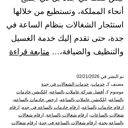
أنحاء المملكة، وتستطيع من خلالها
استئجار الشغالات بنظام الساعة في
جدة، حتى تقدم إليك خدمة الغسيل
شر
والتنظيف والضيافة،…
متابعة قراءة
شغا
بال
تم النشر في
02/21/2026
مصنف كـ
خدمات
،
خدمات الشغالات في جدة
بجد
موسوم كـ
أفضل شركة عاملات بالساعه
،
ابلكيشن خادمات
بالساعه
،
ابلكيشن عاملات بالساعه
،
ارخص خادمات بالساعه
،
026
ارقام خادمات بالساعه
،
ارقام خادمات بالساعه في جده
،
ارقام
شغالات بالساعات
،
ارقام شغالات بالساعة
،
ارقام شغالات
عام
بالساعة بجدة
،
ارقام شغالات بالساعة في جدة
،
ارقام شغالات