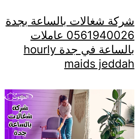
شركة شغالات بالساعة بجدة
0561940026 عاملات
بالساعة في جدة hourly
maids jeddah