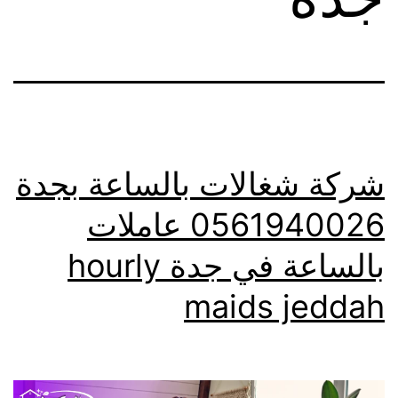
شركة شغالات بالساعة بجدة
0561940026 عاملات
بالساعة في جدة hourly
maids jeddah