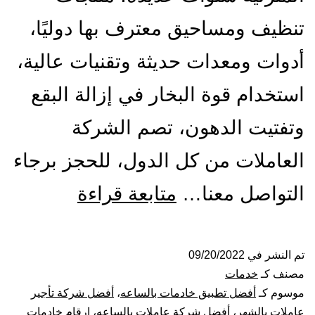
تنظيف ومساحيق معترف بها دوليًا،
أدوات ومعدات حديثة وتقنيات عالية،
استخدام قوة البخار في إزالة البقع
وتفتيت الدهون، تصم الشركة
العاملات من كل الدول، للحجز برجاء
شركة
التواصل معنا…
متابعة قراءة
شغالات
بالساعة
تم النشر في
09/20/2022
مصنف كـ
خدمات
بالباحة
موسوم كـ
أفضل تطبيق خادمات بالساعه
،
أفضل شركة تأجير
عاملات بالشهر
،
أفضل شركة عاملات بالساعه
،
ارقام خادمات