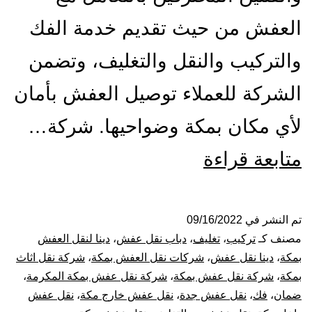
العفش من حيث تقديم خدمة الفك
والتركيب والنقل والتغليف، وتضمن
الشركة للعملاء توصيل العفش بأمان
لأي مكان بمكة وضواحيها. شركة…
شركة
متابعة قراءة
نقل
عفش
تم النشر في
09/16/2022
مصنف كـ
تركيب
،
تغليف
،
دباب نقل عفش
،
دينا لنقل العفش
بمكة
بمكة
،
دينا نقل عفش
،
شركات نقل العفش بمكة
،
شركة نقل اثاث
بمكة
،
شركة نقل عفش بمكة
،
شركة نقل عفش بمكة المكرمة
،
المكرمة
ضمان
،
فك
،
نقل عفش جدة
،
نقل عفش خارج مكة
،
نقل عفش