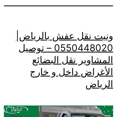
ونيت نقل عفش بالرياض|
0550448020 – توصيل
المشاوير نقل البضائع
الأغراض داخل و خارج
الرياض