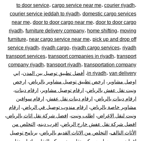
to door service
،
cargo service near me
،
courier riyadh
،
0448020
courier service jeddah to riyadh
،
domestic cargo services
near me
،
door to door cargo near me
،
door to door cargo
–
riyadh
،
furniture delivery company
،
home shifting
،
moving
توصيل
furniture
،
near cargo service near me
،
pick up and drop off
service riyadh
،
riyadh cargo
،
riyadh cargo services
،
riyadh
المشاوير
transport services
،
transport companies in riyadh
،
transport
company riyadh
،
transport riyadh
،
transportation company
نقل
van delivery
،
in riyadh
،
أفضل تطبيق توصيل بين المدن
،
ابي
اوصل مشاوير
،
ارخص تطبيق توصيل مشاوير بالرياض
،
ارخص
البضائع
ونيت نقل عفش بالرياض
،
ارقام توصيل مشاوير
،
ارقام دينات
،
الأغراض
ارقام دينات بالرياض
،
ارقام دينات نقل عفش
،
ارقام سواقين
مشاوير خاصة بالرياض
،
ارقام مندوب توصيل في الرياض
،
ارقام
داخل
ونيت لنقل الاغراض
،
اطلب ونيت
،
افضل شركة نقل اثاث بالرياض
،
افضل شركة نقل عفش خارج الرياض
،
اقرب دينه
،
التخلص من
و
الأثاث التالف
،
التخلص من الاثاث القديم بالرياض
،
برنامج توصيل