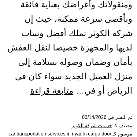
ومنقولاتك وأغراضك بعناية فائقة
وبأقصى سرعة ممكنة، حيث إن
شركة الكوثر تملك أفضل ونيتات
لديها والمجهزة خصيصا لنقل العفش
بأمان وضمان وصوله بسلامة إلى
منزل العميل الجديد سواء كان في
ونيت
الرياض أو في…
متابعة قراءة
نقل
عفش
تم النشر في
03/14/2026
مصنف كـ
خدمات شركة الكوثر
بالرياض|
موسوم كـ
cargo door
،
car transportation services in riyadh