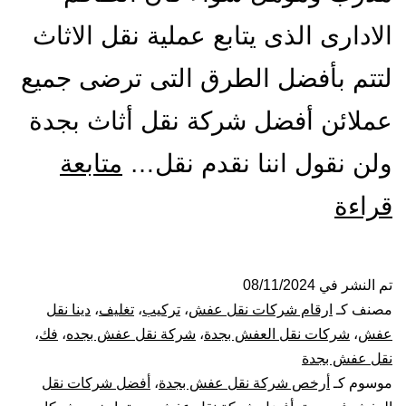
الادارى الذى يتابع عملية نقل الاثاث
لتتم بأفضل الطرق التى ترضى جميع
عملائن أفضل شركة نقل أثاث بجدة
ولن نقول اننا نقدم نقل…
متابعة
افضل
قراءة
شركة
نقل
تم النشر في
08/11/2024
مصنف كـ
ارقام شركات نقل عفش
،
تركيب
،
تغليف
،
دينا نقل
عفش
عفش
،
شركات نقل العفش بجدة
،
شركة نقل عفش بجده
،
فك
،
نقل عفش بجدة
بجدة
موسوم كـ
أرخص شركة نقل عفش بجدة
،
أفضل شركات نقل