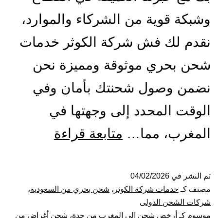
وشبكة قوية من الشركاء والموارد،
نقدم لك فش شركة الكوثر خدمات
شحن بحري موثوقة ومميزة نحن
نضمن وصول شحنتك بأمان وفي
الوقت المحدد إلى وجهتها في
شركة
المغرب، مما…
متابعة قراءة
شحن
من
تم النشر في
04/02/2026
مصنف كـ
خدمات شركة الكوثر
،
شحن بحري من السعودية
،
جدة
شركات الشحن الدولى
موسوم كـ
أرخص شحن الي المغرب من جدة
،
شحن أغراض من