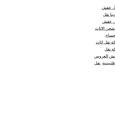
قل عفش
ينا نقل
ل عفش
حن الاثاث
حساء
،
 نقل اثاث
 نقل
بش العروس
يبينية
،
نقل