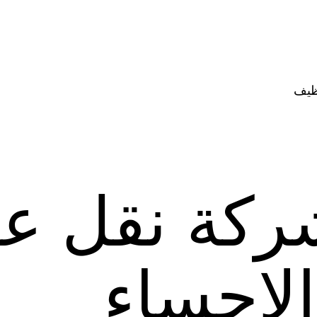
ظيف
ركة نقل ع
لإحساء