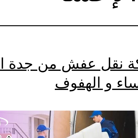
 نقل عفش من جدة ا
ساء و الهفوف