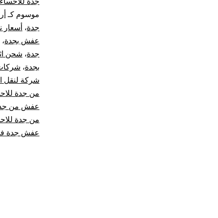
جدة للاحساء
موسوم كـ
أر
جدة
،
أسعار ن
عفش بجدة
،
جدة
،
شحن اث
بجدة
،
شركات 
شركة لنقل ا
من جدة للاح
عفش من جدة 
من جدة للاح
عفش جدة فلب