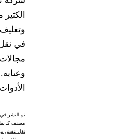
شركة نق
الكثير 
وتغليف 
في نقل 
مجالات 
وعناية.
الأدوا
تم النشر في
مصنف كـ
نق
نقل عفش من 