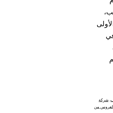
م
ب،
أولى
في
م
ف
،
شركة
لعروس من