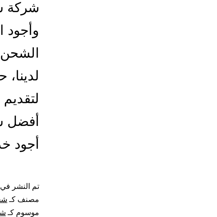
شركة شح
وأجود ا
الشحن ا
لدينا، 
لتقديم 
أفضل شر
أجود خد
تم النشر في
مصنف كـ
شح
موسوم كـ
شح