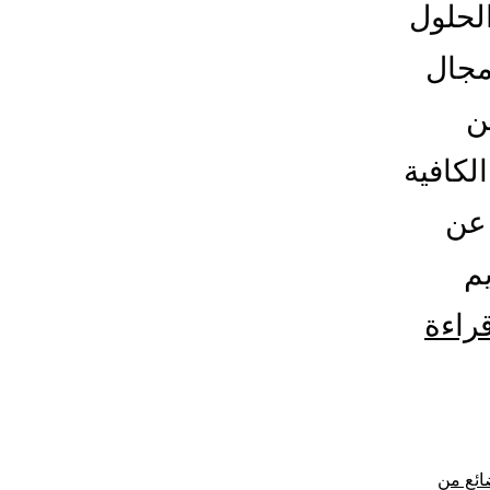
لحلول
مجال
ن
لكافية
 عن
م
شركة
قراءة
شحن
من
الاحساء
ئع من