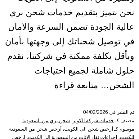
نحن نتميز بتقديم خدمات شحن بري
عالية الجودة تضمن السرعة والأمان
في توصيل شحناتك إلى وجهتها بأمان
وبأقل تكلفة ممكنة في شركتنا، نقدم
حلول شاملة لجميع احتياجات
شركة
الشحن…
متابعة قراءة
شحن
من
تم النشر في
04/02/2026
مصنف كـ
خدمات شركة الكوثر
،
شحن بري من السعودية
السعودية
موسوم كـ
أرخص شحن الي الكويت
،
أرخص شحن من السعودية
للكويت
،
اجراءات نقل الاثاث من السعودية الى الكويت
،
ارخص