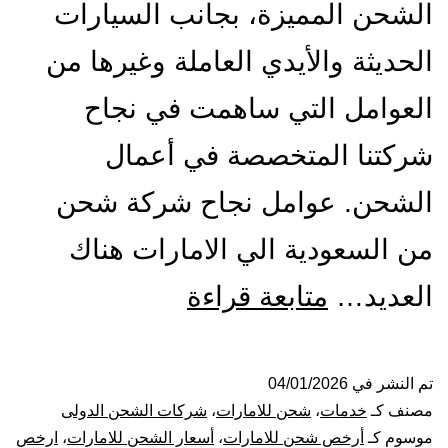
الشحن المميزة، بجانب السيارات
الحديثة والأيدي العاملة وغيرها من
العوامل التي ساهمت في نجاح
شركتنا المتخصصة في أعمال
الشحن. عوامل نجاح شركة شحن
من السعودية الي الامارات هناك
شركة
العديد…
متابعة قراءة
شحن
من
تم النشر في
04/01/2026
مصنف كـ
خدمات
،
شحن للامارات
،
شركات الشحن الدولى
السعودية
موسوم كـ
أرخص شحن للامارات
،
أسعار الشحن للامارات
،
ارخص