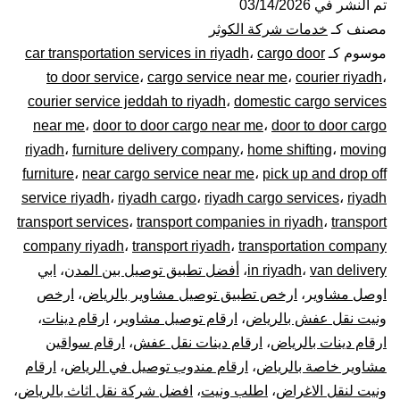
عفش
تم النشر في
03/14/2026
مصنف كـ
خدمات شركة الكوثر
بالرياض|
موسوم كـ
cargo door
،
car transportation services in riyadh
to door service
،
cargo service near me
،
courier riyadh
،
0448020
courier service jeddah to riyadh
،
domestic cargo services
near me
،
door to door cargo near me
،
door to door cargo
–
riyadh
،
furniture delivery company
،
home shifting
،
moving
توصيل
furniture
،
near cargo service near me
،
pick up and drop off
service riyadh
،
riyadh cargo
،
riyadh cargo services
،
riyadh
المشاوير
transport services
،
transport companies in riyadh
،
transport
company riyadh
،
transport riyadh
،
transportation company
نقل
van delivery
،
in riyadh
،
أفضل تطبيق توصيل بين المدن
،
ابي
اوصل مشاوير
،
ارخص تطبيق توصيل مشاوير بالرياض
،
ارخص
البضائع
ونيت نقل عفش بالرياض
،
ارقام توصيل مشاوير
،
ارقام دينات
،
الأغراض
ارقام دينات بالرياض
،
ارقام دينات نقل عفش
،
ارقام سواقين
مشاوير خاصة بالرياض
،
ارقام مندوب توصيل في الرياض
،
ارقام
داخل
ونيت لنقل الاغراض
،
اطلب ونيت
،
افضل شركة نقل اثاث بالرياض
،