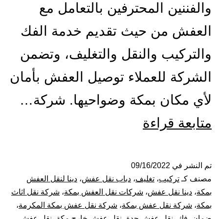
والفننين المحترفين بالتعامل مع
العفش من حيث تقديم خدمة الفك
والتركيب والنقل والتغليف، وتضمن
الشركة للعملاء توصيل العفش بأمان
لأي مكان بمكة وضواحيها. شركة…
شركة
متابعة قراءة
نقل
عفش
تم النشر في
09/16/2022
مصنف كـ
تركيب
،
تغليف
،
دباب نقل عفش
،
دينا لنقل العفش
بمكة
بمكة
،
دينا نقل عفش
،
شركات نقل العفش بمكة
،
شركة نقل اثاث
بمكة
،
شركة نقل عفش بمكة
،
شركة نقل عفش بمكة المكرمة
،
المكرمة
ضمان
،
فك
،
نقل عفش جدة
،
نقل عفش خارج مكة
،
نقل عفش