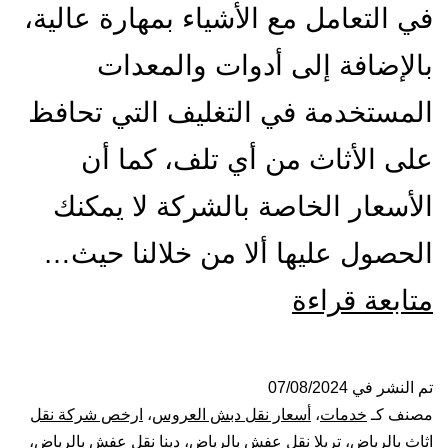
في التعامل مع الأشياء بمهارة عالية،
بالإضافة إلى أدوات والمعدات
المستخدمة في التغليف التي تحافظ
على الأثاث من أي تلف، كما أن
الأسعار الخاصة بالشركة لا يمكنك
الحصول عليها ألا من خلالنا حيث…
شركة
متابعة قراءة
نقل
عفش
تم النشر في
07/08/2024
مصنف كـ
خدمات
،
أسعار نقل دبش العروس
،
ارخص شركة نقل
بالرياض
اثاث بالرياض
،
تريلا نقل عفش بالرياض
،
دينا نقل عفش بالرياض
،