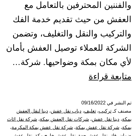
والفننين المحترفين بالتعامل مع
العفش من حيث تقديم خدمة الفك
والتركيب والنقل والتغليف، وتضمن
الشركة للعملاء توصيل العفش بأمان
لأي مكان بمكة وضواحيها. شركة…
شركة
متابعة قراءة
نقل
عفش
تم النشر في
09/16/2022
مصنف كـ
تركيب
،
تغليف
،
دباب نقل عفش
،
دينا لنقل العفش
بمكة
بمكة
،
دينا نقل عفش
،
شركات نقل العفش بمكة
،
شركة نقل اثاث
بمكة
،
شركة نقل عفش بمكة
،
شركة نقل عفش بمكة المكرمة
،
المكرمة
ضمان
،
فك
،
نقل عفش جدة
،
نقل عفش خارج مكة
،
نقل عفش