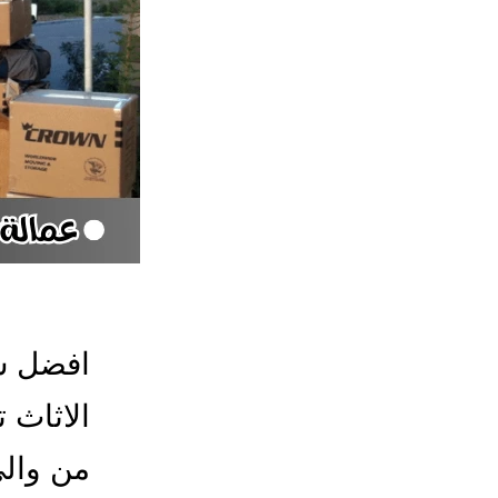
افضل ش
الاثاث 
من والى