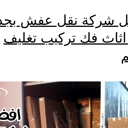
 شركة نقل عفش بجد
اثاث فك تركيب تغليف
م