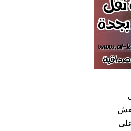
عفش
على