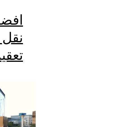
افضل
نقل 
تعقي