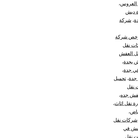
 العروس
،
 دبش
ة
،
شركة
خص شركة
ات نقل
قل العفش
ش بجدة
،
ي جدة
،
جدة
،
تحميل
 نقل
عفش جده
،
ة نقل اثاث
،
ياض
،
شركات نقل
فش في
 نقل