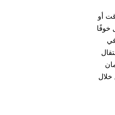
قت أو
خوفًا
في
قال
مان
خلال