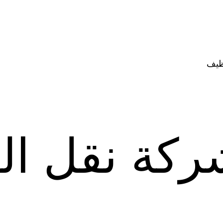
ظيف
ركة نقل ا