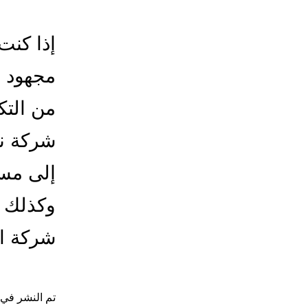
إذا كنت
مجهود إ
من التك
شركة ن
إلى مسك
وكذلك ن
شركة ا
تم النشر في