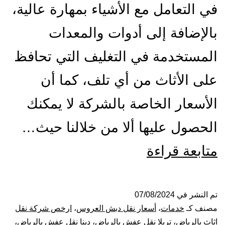
في التعامل مع الأشياء بمهارة عالية،
بالإضافة إلى أدوات والمعدات
المستخدمة في التغليف التي تحافظ
على الأثاث من أي تلف، كما أن
الأسعار الخاصة بالشركة لا يمكنك
الحصول عليها ألا من خلالنا حيث…
شركة
متابعة قراءة
نقل
عفش
تم النشر في
07/08/2024
مصنف كـ
خدمات
،
أسعار نقل دبش العروس
،
ارخص شركة نقل
بالرياض
اثاث بالرياض
،
تريلا نقل عفش بالرياض
،
دينا نقل عفش بالرياض
،