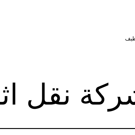
ظيف
ركة نقل اث