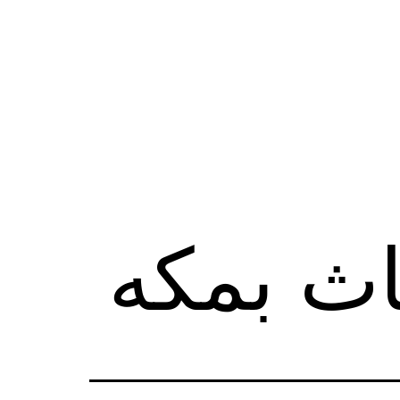
اث بمكه