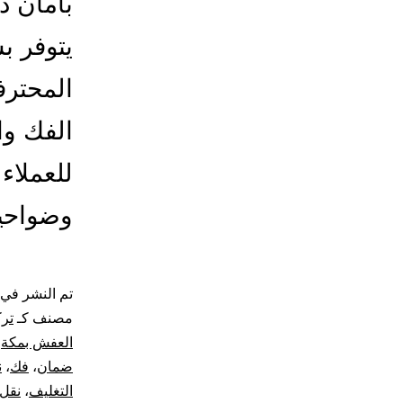
بأمان د
يتوفر ب
المحترف
الفك وا
للعملاء
وضواحي
تم النشر في
مصنف كـ
تر
العفش بمكة
،
ضمان
،
فك
،
ن
التغليف
،
نقل