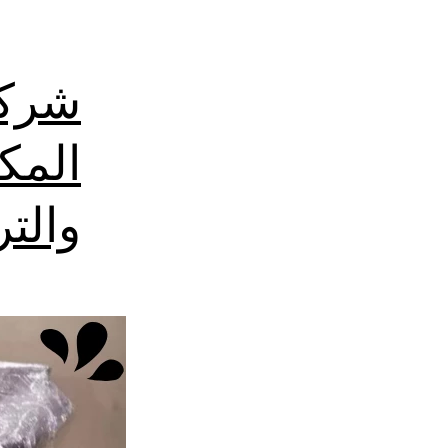
شركة
المك
والت