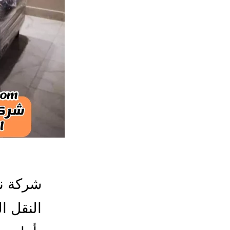
شركة ن
النقل ا