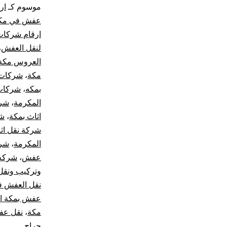
موسوم كـ
ار
عفش في مك
ارقام شركا
لنقل العفش
،
العروس مكة
مكة
،
شركات ن
بمكه
،
شركات
المكرمة
،
شرك
اثاث بمكة
،
شر
شركة نقل اث
المكرمة
،
شرك
عفش
،
شركه 
وتركيب ونق
نقل العفش ف
عفش بمكة ا
مكة
،
نقل عف
حراج