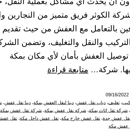
ون أن يحدث أي مشاكل بعملية النقل، 
شركة الكوثر فريق متميز من النجارين وال
ين بالتعامل مع العفش من حيث تقديم 
لتركيب والنقل والتغليف، وتضمن الشرك
 توصيل العفش بأمان لأي مكان بمكة
شركة
ها. شركة…
متابعة قراءة
نقل
عفش
09/16/2022
كيب
،
تغليف
،
دباب نقل عفش
،
دينا لنقل العفش بمكة
،
دينا نقل عفش
،
ش
بمكة
شركة نقل اثاث بمكة
،
شركة نقل عفش بمكة
،
شركة نقل عفش بمكة 
قل عفش جدة
،
نقل عفش خارج مكة
،
نقل عفش داخل مكة
،
نقل عفش
المكرمة
 عفش مكة