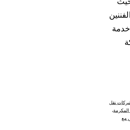
حيث
فننين
خدمة
ة
ركات نقل
المكرمة
،
 مع