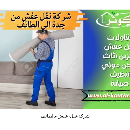
شركة-نقل-عفش-بالطائف