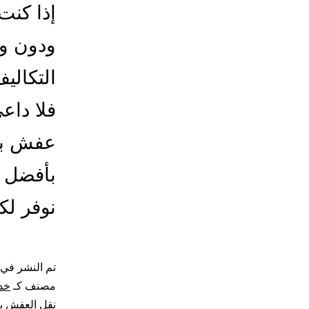
إذا كنت
ودون وق
التكالي
فلا داع
عفش بال
بأفضل و
نوفر ل
تم النشر في
مصنف كـ
خد
نقل العفش ب