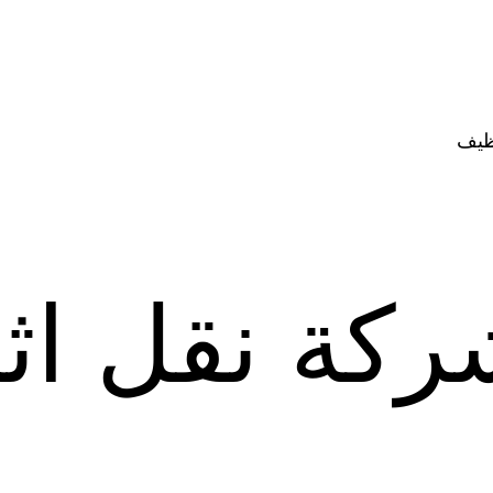
ظيف
ركة نقل اث