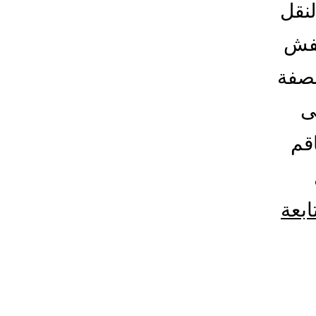
نقل
عفش
بصفة
ى
قم
ابعة