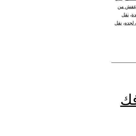
عفش من
ة
،
نقل
لجده
،
نقل
فك