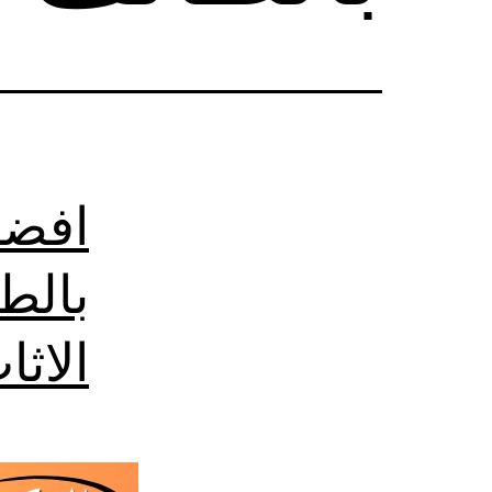
افضل
بالط
الاث