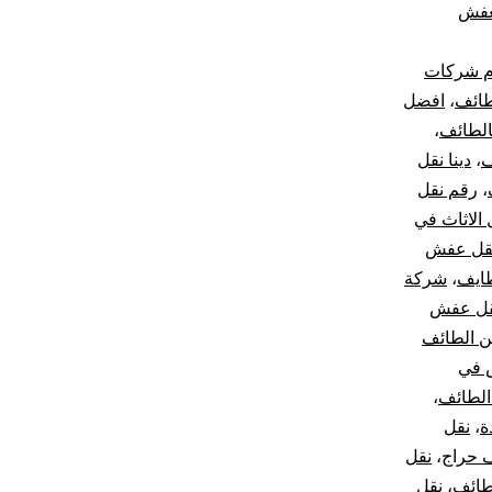
عفش
م شركات
طائف
،
افضل
لطائف
،
ف
،
دينا نقل
،
رقم نقل
الاثاث في
قل عفش
طايف
،
شركة
قل عفش
 الطائف
 في
الطائف
،
ة
،
نقل
 حراج
،
نقل
طائف
،
نقل