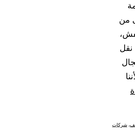
ة
ى من
فش،
 نقل
جال
نا
شركة
ة
نقل
عفش
ئف
،
شركات
بالطائف