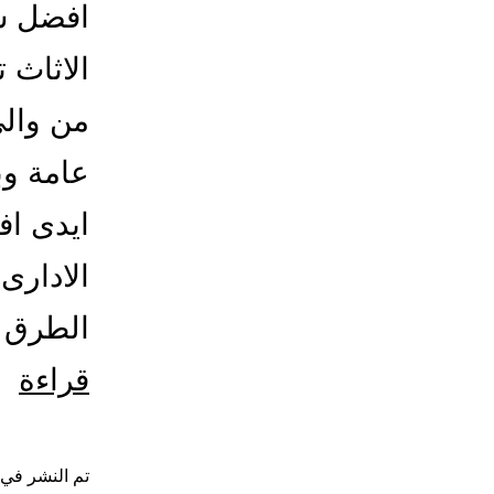
افضل ش
الاثاث 
من والى
عامة و
ايدى ا
الادارى 
الطرق ا
اف
قراءة
شر
نق
تم النشر في