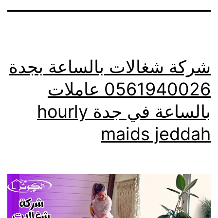
شركة شغالات بالساعة بجدة
0561940026 عاملات
بالساعة في جدة hourly
maids jeddah