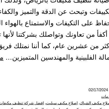
يانة تنظيف مكيفات بالرياض، ولذلك ا
كييفات وتبحث عن الدقة والتميز والكفا
فاظ على التكيفات والاستمتاع بالهواء ال
 أكفأ من تعاونك وتواصلك بشركتنا لأنها 
كثر من عشرين عام، كما أننا نمتلك فري
الة الفلبينية والمهندسين المتميزين…
م
كيب
انة
ظيف
02/17/2024
مات
يفات
لاح مكيف الشباك
،
اصلاح مكيف سبليت
،
افضل شركة تنظيف مكيفات