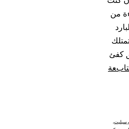
ن كنت
ءة من
بارد
تمتلك
ق كفئ
تابعة
 سبليت
،