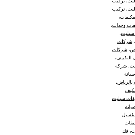
يت
،
تركيب
ليت
،
تركيب
مكيفات
،
فات وحدات
،
سبليت
،
،
شركات
اض
،
شركات
التكييف
،
يت
،
شركة
يانة
بالرياض
،
مكيف
فات سبليت
يانه
غسيل
يفات
ت
،
فك