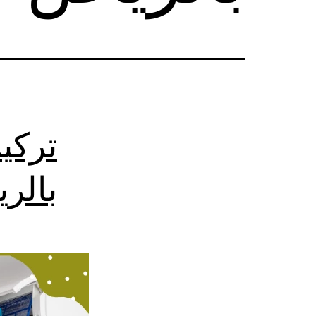
تركي
بالر