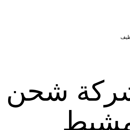
ظيف
ركة شحن م
مشيط