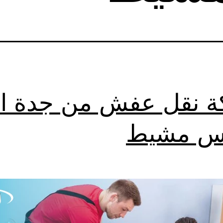
 نقل عفش من جدة ا
س مشيط