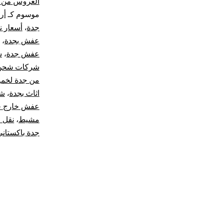
العروس من 
موسوم كـ
أر
جدة
،
أسعار ن
عفش بجدة
،
عفش جدة
،
ش
شركات شحن ا
من جدة لخم
اثاث بجدة
،
شر
عفش خارج ج
مشيط
،
نقل ا
جدة باكستاني