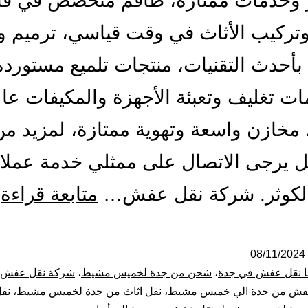
ر وخدمات ممتازة، طاقم متخصص في ف
وتركيب الأثاث في وقت قياسي، ترميم و
أحدث التقنيات، منتجات تلميع مستوردة
ت تغليف وتعبئة الأجهزة والمكيفات عال
 مخازن واسعة وتهوية ممتازة، لمزيد من
ل يرجى الاتصال على ممثلي خدمة عملا
ش
لكوثر. شركة نقل عفش…
متابعة قراءة
ن
ع
08/11/2024
نا نقل عفش في جدة
،
شحن من جدة لخميس مشيط
،
شركة نقل عفش خ
م
فش من جدة الي خميس مشيط
،
نقل اثاث من جدة لخميس مشيط
،
نق