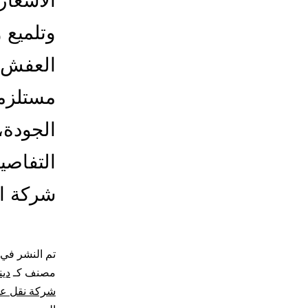
الأسعا
وتلميع 
العفش ب
مستلزما
الجودة،
التفاصي
شركة ا
تم النشر في
مصنف كـ
دي
شركة نقل ع