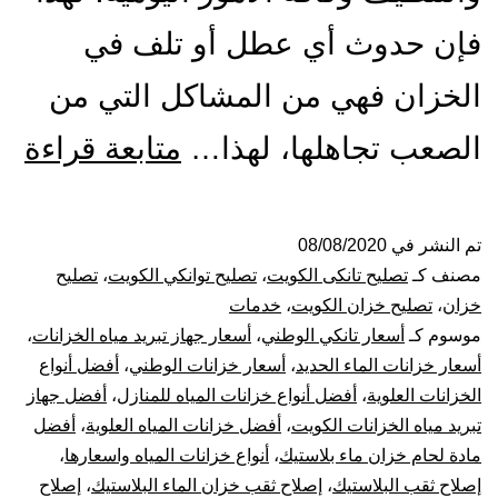
فإن حدوث أي عطل أو تلف في
الخزان فهي من المشاكل التي من
تص
الصعب تجاهلها، لهذا…
متابعة قراءة
ول
الت
تم النشر في
08/08/2020
مصنف كـ
تصليح تانكى الكويت
،
تصليح توانكي الكويت
،
تصليح
با
خزان
،
تصليح خزان الكويت
،
خدمات
موسوم كـ
أسعار تانكي الوطني
،
أسعار جهاز تبريد مياه الخزانات
،
53
أسعار خزانات الماء الحديد
،
أسعار خزانات الوطني
،
أفضل أنواع
الخزانات العلوية
،
أفضل أنواع خزانات المياه للمنازل
،
أفضل جهاز
بيع
تبريد مياه الخزانات الكويت
،
أفضل خزانات المياه العلوية
،
أفضل
خز
مادة لحام خزان ماء بلاستيك
،
أنواع خزانات المياه واسعارها
،
إصلاح ثقب البلاستيك
،
إصلاح ثقب خزان الماء البلاستيك
،
إصلاح