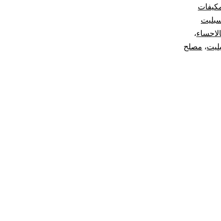
مكيفات
سبليت
لاحساء
،
ليت
،
مصلح