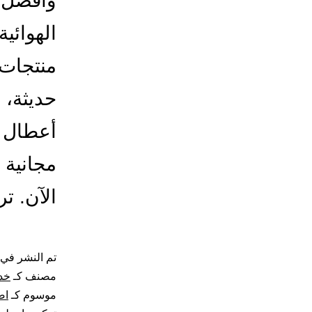
وافضل ن
الهوائي
منتجات 
حديثة، 
أعطال ا
مجانية 
الآن. 
تم النشر في
مصنف كـ
خد
موسوم كـ
اص